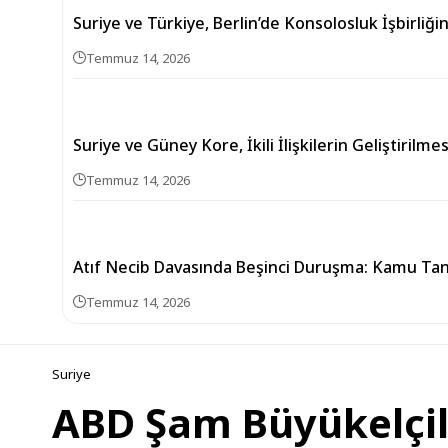
Suriye ve Türkiye, Berlin’de Konsolosluk İşbirliğini
Temmuz 14, 2026
Suriye ve Güney Kore, İkili İlişkilerin Geliştirilm
Temmuz 14, 2026
Atıf Necib Davasında Beşinci Duruşma: Kamu Tanı
Temmuz 14, 2026
Suriye
ABD Şam Büyükelçili