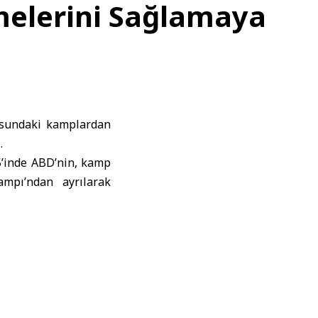
melerini Sağlamaya
ğusundaki kamplardan
.
15’inde ABD’nin, kamp
ampı’ndan ayrılarak