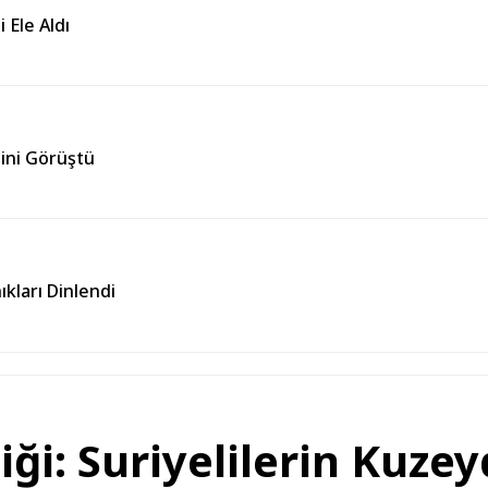
 Ele Aldı
esini Görüştü
kları Dinlendi
ği: Suriyelilerin Kuzey