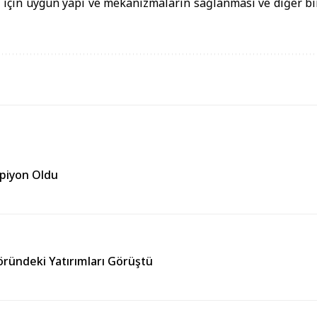
i için uygun yapı ve mekanizmaların sağlanması ve diğer bi
mpiyon Oldu
töründeki Yatırımları Görüştü