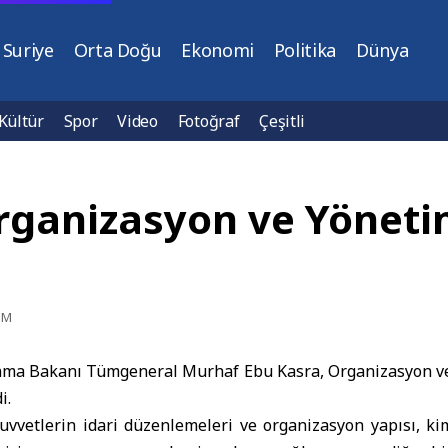
Suriye
Orta Doğu
Ekonomi
Politika
Dünya
Kültür
Spor
Video
Fotoğraf
Çeşitli
ganizasyon ve Yönetim
PM
ma Bakanı Tümgeneral Murhaf Ebu Kasra, Organizasyon ve
i.
kuvvetlerin idari düzenlemeleri ve organizasyon yapısı, kim