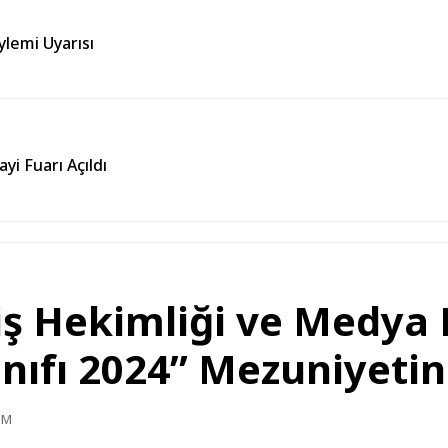
lemi Uyarısı
i Fuarı Açıldı
iş Hekimliği ve Medya 
nıfı 2024” Mezuniyetin
PM