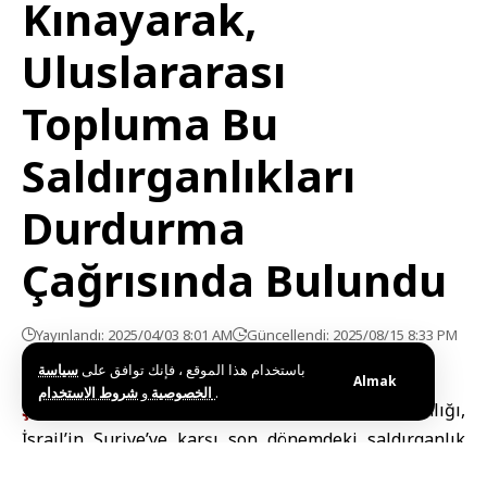
Kınayarak,
Uluslararası
Topluma Bu
Saldırganlıkları
Durdurma
Çağrısında Bulundu
Yayınlandı: 2025/04/03 8:01 AM
Güncellendi: 2025/08/15 8:33 PM
باستخدام هذا الموقع ، فإنك توافق على
سياسة
Almak
و
الخصوصية
شروط الاستخدام
.
ŞAM (SANA)
–
Dışişleri ve Gurbetçiler Bakanlığı,
İsrail’in Suriye’ye karşı son dönemdeki saldırganlık
dalgasını en güçlü ifadelerle kınayarak, Uluslararası