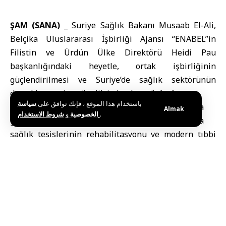
ŞAM (SANA) _
Suriye Sağlık Bakanı
Musaab El-Ali,
Belçika Uluslararası İşbirliği Ajansı
“ENABEL”in
Filistin ve Ürdün Ülke Direktörü Heidi Pau
başkanlığındaki heyetle, ortak işbirliğinin
güçlendirilmesi ve Suriye’de sağlık sektörünün
desteklenmesine yönelik imkanları görüştü.
باستخدام هذا الموقع ، فإنك توافق على
سياسة
Başkent Şam’daki bakanlık binasında
Almak
و
الخصوصية
شروط الاستخدام
.
gerçekleştirilen toplantıda Bakan El-Ali, başta
sağlık tesislerinin rehabilitasyonu ve modern tıbbi
cihazlarla donatılması olmak üzere mevcut
ihtiyaçların öne çıkan başlıklarını aktardı. Kanser ve
biyolojik ilaçlar dahil olmak üzere nitelikli ilaçlarda
yaşanan eksikliğin giderilmesi, tıbbi kadroların
geliştirilmesi ve yurt dışındaki Suriyeli uzmanların
ülkeye geri kazandırılması gerekliliğine değindi.