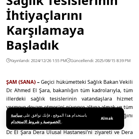
Sağlık Tesislerinin
İhtiyaçlarını
Karşılamaya
Başladık
Yayınlandı: 2024/12/26 1:55 PM
Güncellendi: 2025/08/15 8:39 PM
ŞAM (SANA)
–
Geçici hükümetteki Sağlık Bakan Vekili
Dr. Ahmed El Şara, bakanlığın tüm kadrolarıyla, tüm
illerdeki sağlık tesislerinin vatandaşlara hizmet
vermeye devam etmesini güvence altına almak ve tüm
ihtiyaçları karşılamak için gece gündüz çalıştığını
باستخدام هذا الموقع ، فإنك توافق على
سياسة
Almak
و
الخصوصية
شروط الاستخدام
.
doğruladı.
Dr. El Şara Dera Ulusal Hastanesi’ni ziyareti ve Dera