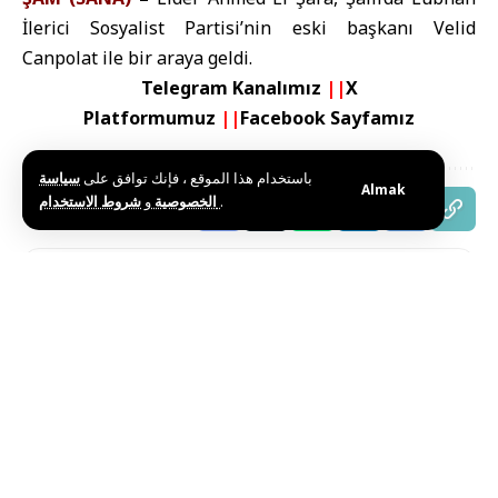
İlerici Sosyalist Partisi’nin eski başkanı Velid
Canpolat ile bir araya geldi.
Telegram Kanalımız
||
X
Platformumuz
||
Facebook Sayfamız
باستخدام هذا الموقع ، فإنك توافق على
سياسة
Almak
و
الخصوصية
شروط الاستخدام
.
Bu haberi paylaş
Editörün Seçimi
El Şara: Suriye Yeni Bir Tarih Başlattı
Temmuz 27, 2026
Suriye U17 Kadın Milli Takımı Batı Asya Şampiyonu