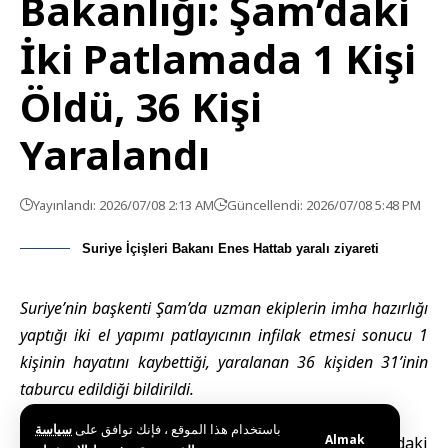
Bakanlığı: Şam’daki
İki Patlamada 1 Kişi
Öldü, 36 Kişi
Yaralandı
Yayınlandı: 2026/07/08 2:13 AM
Güncellendi: 2026/07/08 5:48 PM
Suriye İçişleri Bakanı Enes Hattab yaralı ziyareti
Suriye’nin başkenti Şam’da uzman ekiplerin imha hazırlığı
yaptığı iki el yapımı patlayıcının infilak etmesi sonucu 1
kişinin hayatını kaybettiği, yaralanan 36 kişiden 31’inin
taburcu edildiği bildirildi.
باستخدام هذا الموقع ، فإنك توافق على
سياسة
Almak
Şam(SANA) –
Suriye Sağlık Bakanlığı
, Şam’daki