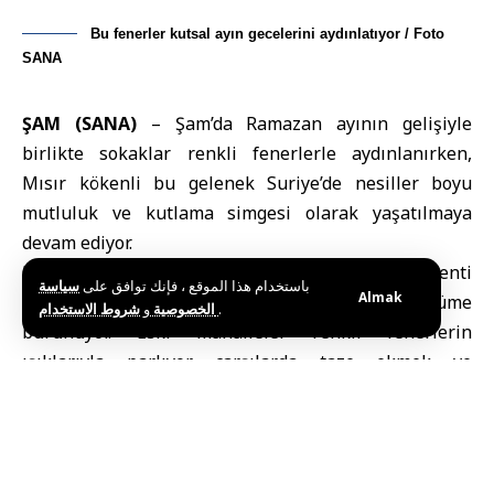
Bu fenerler kutsal ayın gecelerini aydınlatıyor / Foto
SANA
ŞAM (SANA)
– Şam’da Ramazan ayının gelişiyle
birlikte sokaklar renkli fenerlerle aydınlanırken,
Mısır kökenli bu gelenek Suriye’de nesiller boyu
mutluluk ve kutlama simgesi olarak yaşatılmaya
devam ediyor.
Ramazan
ayının gelişiyle birlikte Suriye’nin başkenti
باستخدام هذا الموقع ، فإنك توافق على
سياسة
Almak
Şam
’ın sokakları geceleri bambaşka bir görünüme
و
الخصوصية
شروط الاستخدام
.
bürünüyor. Eski mahalleler renkli fenerlerin
ışıklarıyla parlıyor, çarşılarda taze ekmek ve
geleneksel Ramazan tatlılarının kokusu yayılıyor.
Tezgâhlardaki hareketlilik ve çocukların dükkanlar
arasındaki neşeli koşuşturması arasında “
Ramazan
feneri
“, bir mutluluk ve kutlama simgesi olarak öne