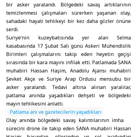
bir
asker
yaralandı. Bölgedeki savaş artıklarının
temizlenmesi çalışmaları sürerken yaşanan olay,
sahadaki hayati tehlikeyi bir kez daha gözler önüne
serdi.
Suriye’nin kuzeybatısında yer alan Selma
kasabasında 17 Şubat Salı günü Askeri Mühendislik
Birimleri çalışmalarını takip eden heyetin geçişi
sırasında bir kara mayını infilak etti. Patlamada SANA
muhabiri Hassan Haşim, Anadolu Ajansı muhabiri
Şevket Akçe ve Suriye Arap Ordusu mensubu bir
asker yaralandı. Tedavi altına alınan yaralılar,
patlama anında yaşadıkları dehşeti ve bölgedeki
mayın tehlikesini anlattı.
Patlama anı ve gazetecilerin yaşadıkları
Olay anında bölgedeki savaş kalıntılarının imha
sürecini drone ile takip eden SANA muhabiri Hassan
Haşim; başından, ellerinden ve sol ayağından