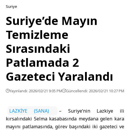
Suriye
Suriye’de Mayın
Temizleme
Sırasındaki
Patlamada 2
Gazeteci Yaralandı
Yayınlandı: 2026/02/21 9:05 PM
Güncellendi: 2026/02/21 10:27 PM
LAZKİYE (SANA)
–
Suriye
‘nin Lazkiye ili
kırsalındaki Selma kasabasında meydana gelen kara
mayını patlamasında, görev başındaki iki
gazeteci
ve