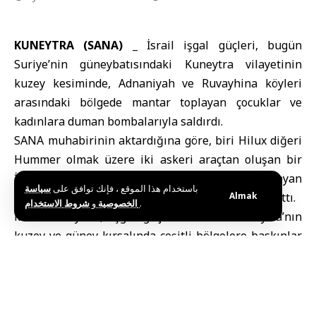
KUNEYTRA (SANA) _
İsrail işgal güçleri, bugün
Suriye’nin güneybatısındaki Kuneytra vilayetinin
kuzey kesiminde, Adnaniyah ve Ruvayhina köyleri
arasındaki bölgede mantar toplayan çocuklar ve
kadınlara duman bombalarıyla saldırdı.
SANA muhabirinin aktardığına göre, biri Hilux diğeri
Hummer olmak üzere iki askeri araçtan oluşan bir
İsrail gücü, söz konusu bölgede mantar toplayan
باستخدام هذا الموقع ، فإنك توافق على
سياسة
çocuklar ve kadınlara çok sayıda duman bombası attı.
Almak
و
الخصوصية
شروط الاستخدام
.
Muhabir ayrıca, işgal güçlerinin dün Kuneytra’nın
kuzey ve güney kırsalında çeşitli bölgelere baskınlar
düzenlediğini, iki genci birkaç saat gözaltında
tuttuktan sonra serbest bıraktığını belirtti.
Bu eylemler, İsrail’in süregelen saldırgan
politikalarının ve 1974 Kuvvetlerin Ayrıştırılması