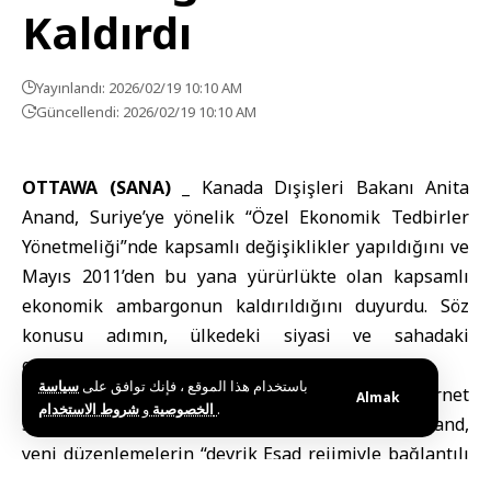
Kaldırdı
Yayınlandı: 2026/02/19 10:10 AM
Güncellendi: 2026/02/19 10:10 AM
OTTAWA (SANA) _
Kanada Dışişleri Bakanı
Anita
Anand, Suriye’ye yönelik “Özel Ekonomik Tedbirler
Yönetmeliği”nde kapsamlı değişiklikler yapıldığını ve
Mayıs 2011’den bu yana yürürlükte olan kapsamlı
ekonomik ambargonun kaldırıldığını duyurdu. Söz
konusu adımın, ülkedeki siyasi ve sahadaki
gelişmelere yanıt niteliği taşıdığı kaydedildi.
باستخدام هذا الموقع ، فإنك توافق على
سياسة
Kanada Dışişleri Bakanlığı’nın resmî internet
Almak
و
الخصوصية
شروط الاستخدام
.
sitesinde yayımlanan açıklamaya göre Bakan Anand,
yeni düzenlemelerin “devrik Esad rejimiyle bağlantılı
geniş kapsamlı yasağı sona erdirdiğini” ifade etti.