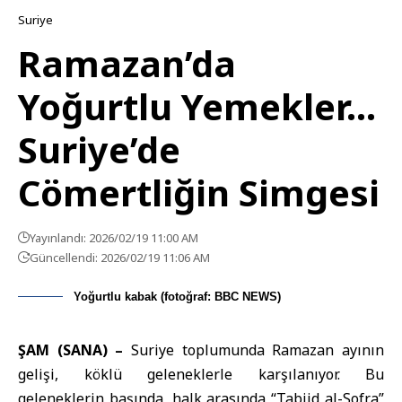
Suriye
Ramazan’da
Yoğurtlu Yemekler…
Suriye’de
Cömertliğin Simgesi
Yayınlandı: 2026/02/19 11:00 AM
Güncellendi: 2026/02/19 11:06 AM
Yoğurtlu kabak (fotoğraf: BBC NEWS)
ŞAM (SANA) –
Suriye toplumunda Ramazan ayının
gelişi, köklü geleneklerle karşılanıyor. Bu
geleneklerin başında, halk arasında “
Tabiid al-Sofra
”