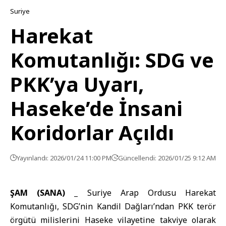
Suriye
Harekat
Komutanlığı: SDG ve
PKK’ya Uyarı,
Haseke’de İnsani
Koridorlar Açıldı
Yayınlandı: 2026/01/24 11:00 PM
Güncellendi: 2026/01/25 9:12 AM
ŞAM (SANA) _
Suriye Arap Ordusu Harekat
Komutanlığı, SDG’nin Kandil Dağları’ndan PKK terör
örgütü milislerini Haseke vilayetine takviye olarak