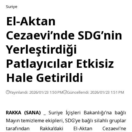
Suriye
El-Aktan
Cezaevi’nde SDG’nin
Yerleştirdiği
Patlayıcılar Etkisiz
Hale Getirildi
Yayınlandı: 2026/01/23 1:50 PM
Güncellendi: 2026/01/23 1:51 PM
RAKKA (SANA) _
Suriye İçişleri Bakanlığı
’na bağlı
Mayın temizleme ekipleri,
SDG
’ye bağlı silahlı gruplar
tarafından
Rakka
’daki El-Aktan Cezaevi’ne