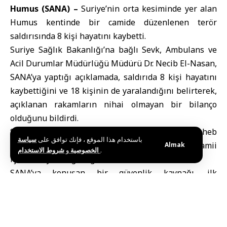
Humus (SANA) –
Suriye
’nin orta kesiminde yer alan
Humus
kentinde bir camide düzenlenen terör
saldırısında 8 kişi hayatını kaybetti.
Suriye Sağlık Bakanlığı
’na bağlı Sevk, Ambulans ve
Acil Durumlar Müdürlüğü Müdürü Dr. Necib El-Nasan,
SANA’ya yaptığı açıklamada, saldırıda 8 kişi hayatını
kaybettiğini ve 18 kişinin de yaralandığını belirterek,
açıklanan rakamların nihai olmayan bir bilanço
olduğunu bildirdi.
SANA muhabiri, saldırının Humus’un Vadi Ez-Zeheb
باستخدام هذا الموقع ، فإنك توافق على
سياسة
Mahallesi’nde bulunan İmam Ali bin Ebu Talib Camii
Almak
و
الخصوصية
شروط الاستخدام
.
içinde meydana geldiğini aktardı.
SANA’ya konuşan bir güvenlik kaynağı, ilk
soruşturmalara göre patlamanın cami içine
yerleştirilen el yapımı patlayıcılar sonucu
gerçekleştiğini ifade etti.