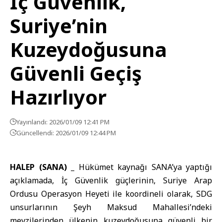
İç Güvenlik,
Suriye’nin
Kuzeydoğusuna
Güvenli Geçiş
Hazırlıyor
Yayınlandı: 2026/01/09 12:41 PM
Güncellendi: 2026/01/09 12:44 PM
HALEP (SANA) _
Hükümet kaynağı SANA’ya yaptığı
açıklamada,
İç Güvenlik güçleri
nin, Suriye Arap
Ordusu Operasyon Heyeti ile koordineli olarak,
SDG
unsurlarının Şeyh Maksud Mahallesi’ndeki
mevzilerinden ülkenin kuzeydoğusuna güvenli bir