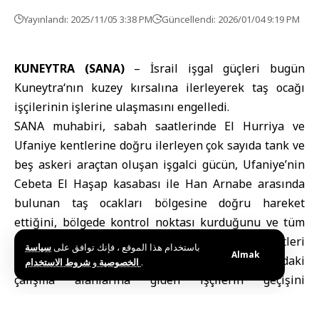
Yayınlandı: 2025/11/05 3:38 PM
Güncellendi: 2026/01/04 9:19 PM
KUNEYTRA (SANA)
–
İsrail işgal güçleri
bugün
Kuneytra
‘nın kuzey kırsalına ilerleyerek taş ocağı
işçilerinin işlerine ulaşmasını engelledi.
SANA muhabiri, sabah saatlerinde El Hurriya ve
Ufaniye kentlerine doğru ilerleyen çok sayıda tank ve
beş askeri araçtan oluşan işgalci gücün, Ufaniye’nin
Cebeta El Haşap kasabası ile Han Arnabe arasında
bulunan taş ocakları bölgesine doğru hareket
ettiğini, bölgede kontrol noktası kurduğunu ve tüm
sahayı ve çevresini kapsayan denetim faaliyetleri
باستخدام هذا الموقع ، فإنك توافق على
سياسة
Almak
yürüttüğü bahanesiyle taş ocakları ve kırıcılardaki
و
الخصوصية
شروط الاستخدام
.
çalışma alanlarına giden işçilerin geçişini
engellediğini bildirdi.
Aynı günün erken saatlerinde, işgal güçleri Cebata El