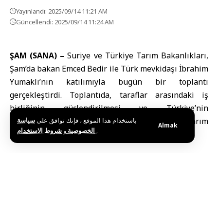
Yayınlandı: 2025/09/14 11:21 AM
Güncellendi: 2025/09/14 11:24 AM
ŞAM (SANA) –
Suriye ve Türkiye Tarım Bakanlıkları,
Şam’da bakan Emced Bedir ile Türk mevkidaşı İbrahim
Yumaklı’nın katılımıyla bugün bir toplantı
gerçekleştirdi. Toplantıda, taraflar arasındaki iş
birliğinin güçlendirilmesi ve Türkiye’nin
deneyimlerinden yararlanılarak Suriye tarım
سياسة
باستخدام هذا الموقع ، فإنك توافق على
Almak
و
الخصوصية
شروط الاستخدام
.
sektörünün geliştirilmesi ele alındı.
Etiketler:
ŞAM
Suriye