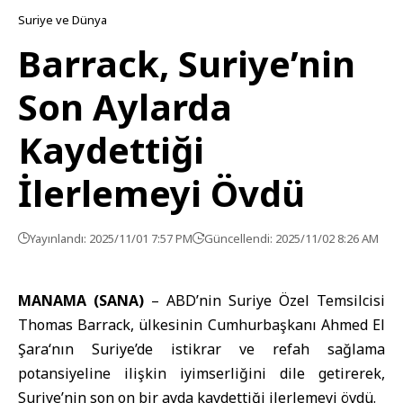
Suriye ve Dünya
Barrack, Suriye’nin
Son Aylarda
Kaydettiği
İlerlemeyi Övdü
Yayınlandı: 2025/11/01 7:57 PM
Güncellendi: 2025/11/02 8:26 AM
MANAMA (SANA)
– ABD’nin Suriye Özel Temsilcisi
Thomas Barrack
, ülkesinin
Cumhurbaşkanı Ahmed El
Şara
‘nın Suriye’de istikrar ve refah sağlama
potansiyeline ilişkin iyimserliğini dile getirerek,
Suriye’nin son on bir ayda kaydettiği ilerlemeyi övdü.