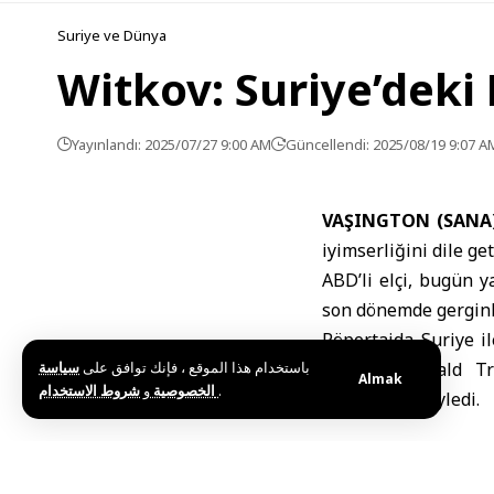
Suriye ve Dünya
Witkov: Suriye’dek
Yayınlandı: 2025/07/27 9:00 AM
Güncellendi: 2025/08/19 9:07 A
VAŞINGTON (SANA
iyimserliğini dile ge
ABD’li elçi, bugün y
son dönemde gerginli
Röportajda Suriye il
باستخدام هذا الموقع ، فإنك توافق على
سياسة
Başkanı Donald Tr
Almak
و
الخصوصية
شروط الاستخدام
.
umduğunu söyledi.