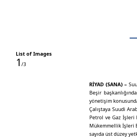
List of Images
1
/3
RİYAD (SANA) –
Suu
Beşir başkanlığında
yönetişim konusunda 
Çalıştaya Suudi Arab
Petrol ve Gaz İşle
Mükemmellik İşleri 
sayıda üst düzey yetki