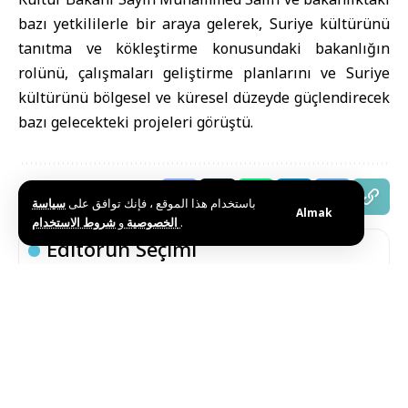
bazı yetkililerle bir araya gelerek, Suriye kültürünü
tanıtma ve kökleştirme konusundaki bakanlığın
rolünü, çalışmaları geliştirme planlarını ve Suriye
kültürünü bölgesel ve küresel düzeyde güçlendirecek
bazı gelecekteki projeleri görüştü.
Bu haberi paylaş
باستخدام هذا الموقع ، فإنك توافق على
سياسة
Almak
و
الخصوصية
شروط الاستخدام
.
Editörün Seçimi
Suriye ve Dünya Meteoroloji Örgütü Arasında
İşbirliği Görüşmesi
Haziran 25, 2026