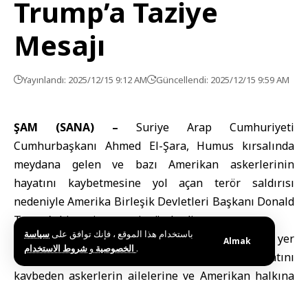
Trump’a Taziye
Mesajı
Yayınlandı: 2025/12/15 9:12 AM
Güncellendi: 2025/12/15 9:59 AM
ŞAM (SANA) –
Suriye Arap Cumhuriyeti
Cumhurbaşkanı Ahmed El-Şara, Humus kırsalında
meydana gelen ve bazı Amerikan askerlerinin
hayatını kaybetmesine yol açan terör saldırısı
nedeniyle Amerika Birleşik Devletleri Başkanı Donald
Trump’a bir taziye mesajı gönderdi.
باستخدام هذا الموقع ، فإنك توافق على
سياسة
Cumhurbaşkanı El-Şara, mesajında şu ifadelere yer
Almak
و
الخصوصية
شروط الاستخدام
.
verdi: “Suriye Arap Cumhuriyeti adına, hayatını
kaybeden askerlerin ailelerine ve Amerikan halkına
en içten taziyelerimi ve başsağlığı dileklerimi