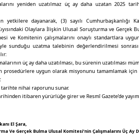
alarını yeniden uzatılmaz üç ay daha uzatan 2025 tarihl
en yetkilere dayanarak, (3) sayılı Cumhurbaşkanlığı K
ıyısındaki Olaylara İlişkin Ulusal Soruşturma ve Gerçek B
esi ve Komitenin çalışmalarını onaylı standartlara uyg
yle sunduğu uzatma talebinin değerlendirilmesi sonra
ır:
alarının üç ay daha uzatılması, bu sürenin uzatılması müm
en prosedürlere uygun olarak misyonunu tamamlamak için ç
.
 tarihte nihai raporunu sunar.
arihinden itibaren yürürlüğe girer ve Resmî Gazete’de yayıml
anı El Şara
tırma Ve Gerçek Bulma Ulusal Komitesi'nin Çalışmalarını Üç Ay 