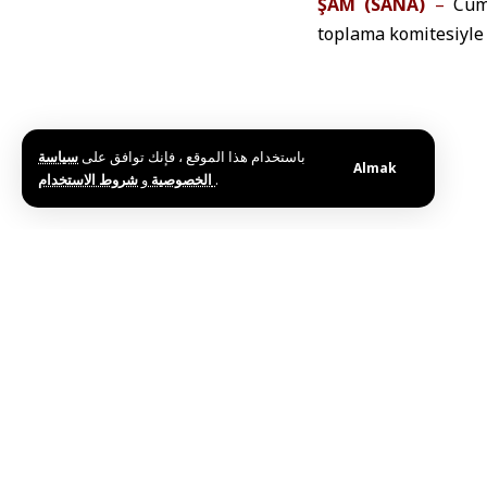
ŞAM (SANA)
–
Cumh
toplama komitesiyle 
باستخدام هذا الموقع ، فإنك توافق على
سياسة
Almak
و
الخصوصية
شروط الاستخدام
.
Etiketler:
Cumhurbaşk
Sahil Olaylarını Araş
Bu haberi paylaş
Editörün Seçimi