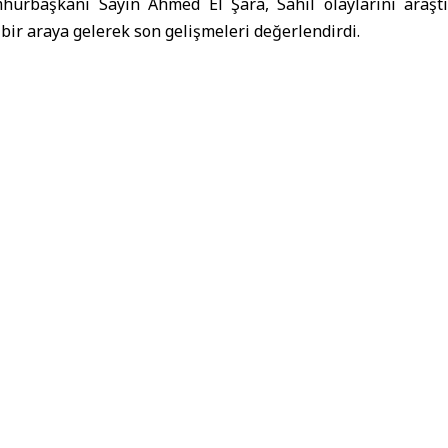
urbaşkanı Sayın Ahmed El Şara, Sahil olaylarını araştır
bir araya gelerek son gelişmeleri değerlendirdi.
anı El Şara
tırmakla Görevli Gerçek Bulma Komitesiyle Bir Araya Geldi