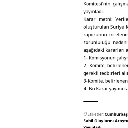
Komitesi’nin çalışm
yayınladı.
Karar metni: Veril
oluşturulan Suriye K
raporunun incelenm
zorunluluğu nedeni
aşağıdaki kararları al
1- Komisyonun çalışm
2- Komite, belirlen
gerekli tedbirleri alır
3-Komite, belirlenen
4- Bu Karar yayımı t
Etiketler:
Cumhurbaşk
Sahil Olaylarını Araş
Yayınladı