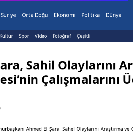
Suriye
Orta Doğu
Ekonomi
Politika
Dünya
Kültür
Spor
Video
Fotoğraf
Çeşitli
ra, Sahil Olaylarını A
si’nin Çalışmalarını 
M
rbaşkanı Ahmed El Şara, Sahel Olaylarını Araştırma ve 