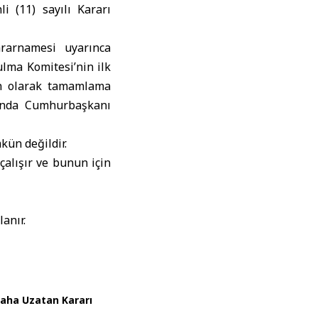
i (11) sayılı Kararı
ararnamesi uyarınca
ulma Komitesi’nin ilk
un olarak tamamlama
sında Cumhurbaşkanı
kün değildir.
alışır ve bunun için
anır.
Daha Uzatan Kararı