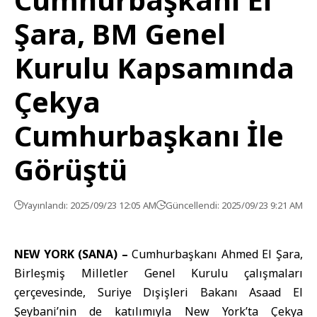
Şara, BM Genel
Kurulu Kapsamında
Çekya
Cumhurbaşkanı İle
Görüştü
Yayınlandı: 2025/09/23 12:05 AM
Güncellendi: 2025/09/23 9:21 AM
NEW YORK (SANA) –
Cumhurbaşkanı Ahmed El Şara
,
Birleşmiş Milletler Genel Kurulu çalışmaları
çerçevesinde, Suriye Dışişleri Bakanı Asaad El
Şeybani’nin de katılımıyla
New York
’ta Çekya