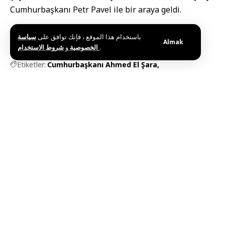
Cumhurbaşkanı Petr Pavel ile bir araya geldi.
باستخدام هذا الموقع ، فإنك توافق على
سياسة
Almak
و
الخصوصية
شروط الاستخدام
.
Etiketler:
Cumhurbaşkanı Ahmed El Şara
Cumhurbaşkanı El Şara
dışişleri bakanı
Suriye
Bu haberi paylaş
Editörün Seçimi
Gaziantep’te Mülteci Dosyası Zeytin Dalı
Örgütünün Etkinliğinde Ele Alındı
Haziran 26, 2026