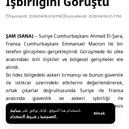
İşbirliğini Görüştü
Yayınlandı: 2026/04/06 6:56 PM
Güncellendi: 2026/04/06 6:57 PM
ŞAM (SANA)
–
Suriye Cumhurbaşkanı Ahmed El-Şara
,
Fransa Cumhurbaşkanı Emmanuel Macron
ile bir
telefon görüşmesi gerçekleştirdi. Görüşmede iki ülke
arasındaki ikili ilişkiler ve bölgesel gelişmeler ele
alındı.
İki lider, bölgedeki askeri tırmanışı ve bunun güvenlik
ile istikrar üzerindeki etkilerini değerlendirerek,
ortak çıkarlar doğrultusunda Suriye ile Fransa
arasında güvenlik ve askeri işbirliği ile
koordinasyonun güçlendirilmesinin önemini
باستخدام هذا الموقع ، فإنك توافق على
سياسة
vurguladı.
Almak
و
الخصوصية
شروط الاستخدام
.
T.K / R.M