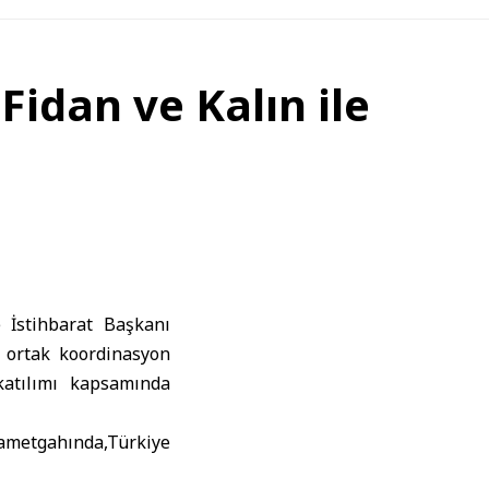
idan ve Kalın ile
 İstihbarat Başkanı
e ortak koordinasyon
katılımı kapsamında
kametgahında,
Türkiye
le bir araya geldi.