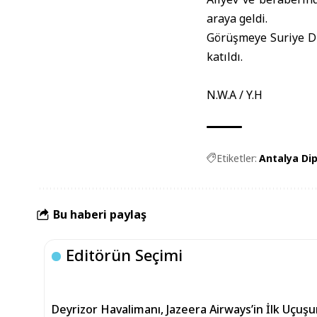
araya geldi.
Görüşmeye Suriye Dı
katıldı.
N.W.A / Y.H
Etiketler:
Antalya Di
Bu haberi paylaş
Editörün Seçimi
Deyrizor Havalimanı, Jazeera Airways’in İlk Uçuşu