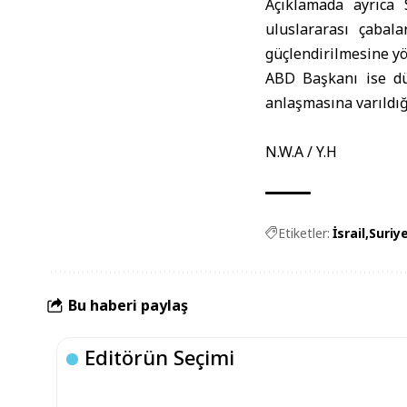
Açıklamada ayrıca 
uluslararası çabala
güçlendirilmesine yö
ABD Başkanı
ise dü
anlaşmasına varıldı
N.W.A / Y.H
Etiketler:
İsrail
Suriy
Bu haberi paylaş
Editörün Seçimi