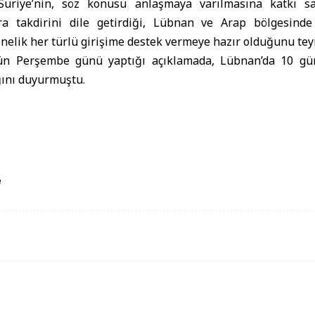
Suriye’nin, söz konusu anlaşmaya varılmasına katkı s
ra takdirini dile getirdiği, Lübnan ve Arap bölgesinde
nelik her türlü girişime destek vermeye hazır olduğunu teyit
n Perşembe günü yaptığı açıklamada, Lübnan’da 10 gün
ğını duyurmuştu.
e