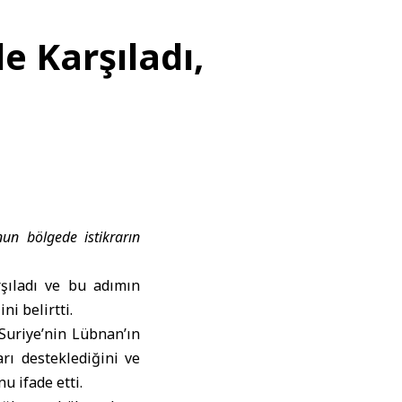
e Karşıladı,
nun bölgede istikrarın
rşıladı ve bu adımın
i belirtti.
Suriye’nin Lübnan’ın
rı desteklediğini ve
 ifade etti.