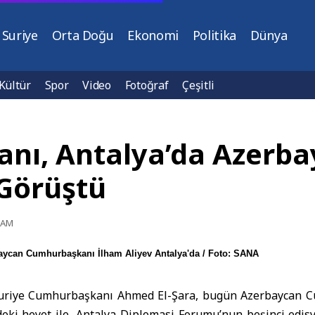
Suriye
Orta Doğu
Ekonomi
Politika
Dünya
Kültür
Spor
Video
Fotoğraf
Çeşitli
nı, Antalya’da Azerb
Görüştü
1 AM
can Cumhurbaşkanı İlham Aliyev Antalya'da / Foto: SANA
uriye Cumhurbaşkanı
Ahmed El-Şara, bugün
Azerbaycan 
eki heyet ile,
Antalya Diplomasi Forumu
’nun beşinci edi