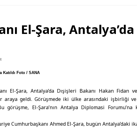
ı El-Şara, Antalya’da F
M
 Katıldı Foto / SANA
nı El-Şara, Antalya’da Dışişleri Bakanı Hakan Fidan ve
ir araya geldi. Görüşmede iki ülke arasındaki işbirliği v
. Bu görüşme, El-Şara’nın Antalya Diplomasi Forumu’na 
uriye Cumhurbaşkanı Ahmed El-Şara
, bugün
Antalya
’daki i
n Fidan ve Türk İstihbarat Teşkilatı Başkanı İbrahim Kalın i