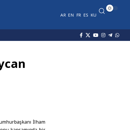
AR
EN
FR
ES
KU
aycan
Cumhurbaşkanı
İlham
syonu kapsamında bir