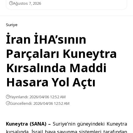
Ağustos 7, 2026
Suriye
İran İHA’sının
Parçaları Kuneytra
Kırsalında Maddi
Hasara Yol Açtı
Yayınlandı: 2026/04/06 12:52 AM
Güncellendi: 2026/04/06 12:52 AM
Kuneytra (SANA) –
Suriye’nin güneyindeki
Kuneytra
kırsalında, İsrail hava savunma sistemleri tarafından