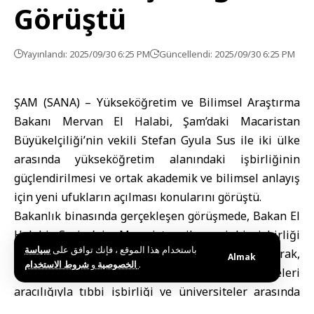
Görüştü
Yayınlandı: 2025/09/30 6:25 PM
Güncellendi: 2025/09/30 6:25 PM
ŞAM (SANA) – Yükseköğretim ve Bilimsel Araştırma
Bakanı
Mervan El Halabi
, Şam’daki
Macaristan
Büyükelçiliği’nin vekili Stefan Gyula Sus ile iki ülke
arasında yükseköğretim alanındaki işbirliğinin
güçlendirilmesi ve ortak akademik ve bilimsel anlayış
için yeni ufukların açılması konularını görüştü.
Bakanlık binasında gerçekleşen görüşmede, Bakan El
Halabi, Suriye’nin Macaristan ile yeni bir işbirliği
باستخدام هذا الموقع ، فإنك توافق على
سياسة
dönemi başlatmaya kararlı olduğunu vurgulayarak,
Almak
و
الخصوصية
شروط الاستخدام
.
karşılıklı burs değişimi, eğitim hastaneleri
aracılığıyla tıbbi işbirliği ve üniversiteler arasında
ortak araştırma programlarının başlatılması yoluyla