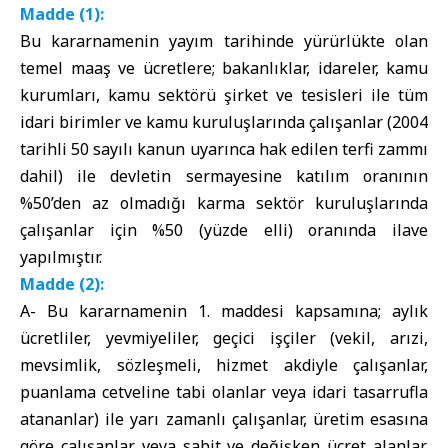
Madde (1):
Bu kararnamenin yayım tarihinde yürürlükte olan
temel maaş ve ücretlere; bakanlıklar, idareler, kamu
kurumları, kamu sektörü şirket ve tesisleri ile tüm
idari birimler ve kamu kuruluşlarında çalışanlar (2004
tarihli 50 sayılı kanun uyarınca hak edilen terfi zammı
dahil) ile devletin sermayesine katılım oranının
%50’den az olmadığı karma sektör kuruluşlarında
çalışanlar için %50 (yüzde elli) oranında ilave
yapılmıştır.
Madde (2):
A- Bu kararnamenin 1. maddesi kapsamına; aylık
ücretliler, yevmiyeliler, geçici işçiler (vekil, arızi,
mevsimlik, sözleşmeli, hizmet akdiyle çalışanlar,
puanlama cetveline tabi olanlar veya idari tasarrufla
atananlar) ile yarı zamanlı çalışanlar, üretim esasına
göre çalışanlar veya sabit ve değişken ücret alanlar,