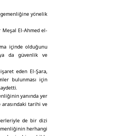
egemenliğine yönelik
r Meşal El-Ahmed el-
şma içinde olduğunu
e ya da güvenlik ve
şaret eden El-Şara,
mler bulunması için
aydetti.
enliğinin yanında yer
arasındaki tarihi ve
rleriyle de bir dizi
gemenliğinin herhangi