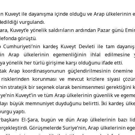
n Kuveyt ile dayanışma içinde olduğu ve Arap ülkelerinin 
dedildiği vurgulandı.
ra, Kuveyt’e yönelik saldırıların ardından Pazar günü Emi
elefonda görüştü.
ap Cumhuriyeti’nin kardeş Kuveyt Devleti ile tam dayanı
’nin Arap ülkelerinin egemenliğinin ihlal edilmesin
ya yönelik her türlü girişime karşı olduğunu ifade etti.
ak Arap koordinasyonunun güçlendirilmesinin önemine i
risklerinden korunması ve mevcut krizlere siyasi çözü
nin stratejik bir seçenek olarak benimsenmesi gerektiğini k
iye’nin Kuveyt’in ve tüm Arap ülkelerinin güvenlik ve egem
ayı büyük memnuniyet duyduğunu belirtti. İki kardeş ülke 
vurgu yaptı.
şkanı El-Şara, bugün ve dün Arap ülkelerinin bazı lide
rçekleştirdi. Görüşmelerde Suriye’nin, Arap ülkelerinin e