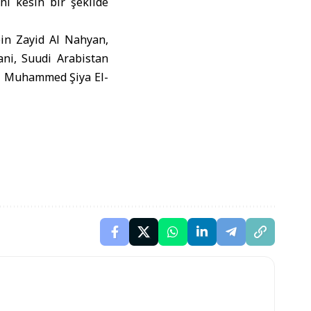
ını kesin bir şekilde
in Zayid Al Nahyan,
ni, Suudi Arabistan
ı Muhammed Şiya El-