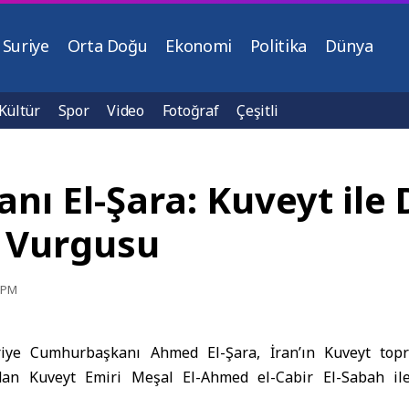
Suriye
Orta Doğu
Ekonomi
Politika
Dünya
Kültür
Spor
Video
Fotoğraf
Çeşitli
nı El-Şara: Kuveyt ile
 Vurgusu
2 PM
iye Cumhurbaşkanı
Ahmed El-Şara
, İran’ın Kuveyt top
ından Kuveyt Emiri Meşal El-Ahmed el-Cabir El-Sabah il