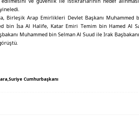
 edilmesini ve güvenlik ile istikrarlarının hedef alınmas
ineledi.
a, Birleşik Arap Emirlikleri Devlet Başkanı Muhammed b
d bin İsa Al Halife, Katar Emiri Temim bin Hamed Al Sa
Başbakanı Muhammed bin Selman Al Suud ile Irak Başbakan
görüştü.
ara
Suriye Cumhurbaşkanı