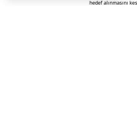
hedef alınmasını ke
Söz konusu eylemle
bunun bölgeyi kaos 
bulunmasının tek yol
BAE Devlet Başkanı 
istikrarına verdiği 
kardeşlik ilişkilerini
Suriye, cumartesi g
alan İran saldırıla
güvenlik ile istikrar
Y.K
Etiketler:
Ahmed el-Ş
Bu haberi paylaş