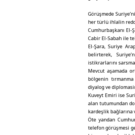
Görüşmede Suriye’ni
her türlü ihlalin red
Cumhurbaşkanı El-Şa
Cabir El-Sabah ile t
El-Şara, Suriye Ar
belirterek, Suriye
istikrarlarını sarsma
Mevcut aşamada ort
bölgenin tırmanma 
diyalog ve diplomasi
Kuveyt Emiri ise Sur
alan tutumundan dol
kardeşlik bağlarına 
Öte yandan Cumhurba
telefon görüşmesi ge