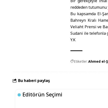
bir gerekçeyle ihlal
reddeden tutumunu y
Bu kapsamda El-Şar
Bahreyn Kralı Hame
Veliaht Prensi ve 
Sudani ile telefonla 
Y.K
Etiketler:
Ahmed el-Ş
Bu haberi paylaş
Editörün Seçimi