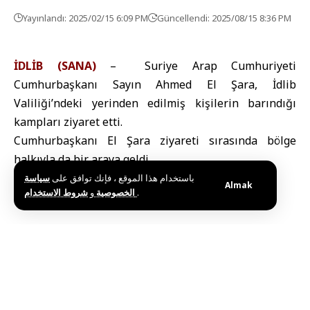
Yayınlandı: 2025/02/15 6:09 PM
Güncellendi: 2025/08/15 8:36 PM
İDLİB (SANA)
– Suriye Arap Cumhuriyeti
Cumhurbaşkanı Sayın Ahmed El Şara, İdlib
Valiliği’ndeki yerinden edilmiş kişilerin barındığı
kampları ziyaret etti.
Cumhurbaşkanı El Şara ziyareti sırasında bölge
halkıyla da bir araya geldi.
باستخدام هذا الموقع ، فإنك توافق على
سياسة
Almak
و
الخصوصية
شروط الاستخدام
.
Bu haberi paylaş