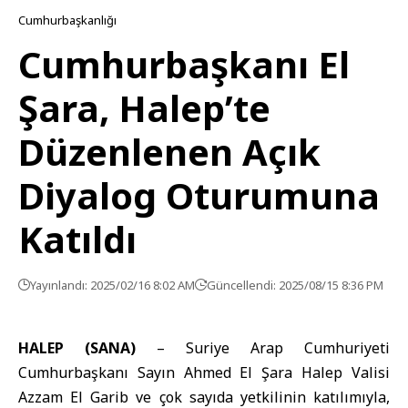
Cumhurbaşkanlığı
Cumhurbaşkanı El
Şara, Halep’te
Düzenlenen Açık
Diyalog Oturumuna
Katıldı
Yayınlandı: 2025/02/16 8:02 AM
Güncellendi: 2025/08/15 8:36 PM
HALEP
(SANA)
– Suriye Arap Cumhuriyeti
Cumhurbaşkanı Sayın Ahmed El Şara Halep Valisi
Azzam El Garib ve çok sayıda yetkilinin katılımıyla,