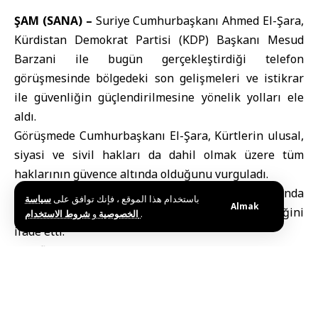
ŞAM (SANA) –
Suriye Cumhurbaşkanı
Ahmed El-Şara
,
Kürdistan Demokrat Partisi (KDP) Başkanı
Mesud
Barzani
ile bugün gerçekleştirdiği telefon
görüşmesinde bölgedeki son gelişmeleri ve istikrar
ile güvenliğin güçlendirilmesine yönelik yolları ele
aldı.
Görüşmede Cumhurbaşkanı El-Şara, Kürtlerin ulusal,
siyasi ve sivil hakları da dahil olmak üzere tüm
haklarının güvence altında olduğunu vurguladı.
Mesud Barzani ise Suriye hükümeti ile SDG arasında
باستخدام هذا الموقع ، فإنك توافق على
سياسة
Almak
kısa süre önce varılan anlaşmaya destek verdiğini
و
الخصوصية
شروط الاستخدام
.
ifade etti.
Taraflar, bölgesel barış ve güvenliğin sağlanması
amacıyla koordinasyon ve ortak istişarenin
sürdürülmesi, anlaşmazlıkların ise tüm tarafların
çıkarlarına hizmet edecek şekilde ele alınması