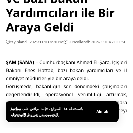
Yardımcıları ile Bir
Araya Geldi
Yayınlandı: 2025/11/03 9:20 PM
Güncellendi: 2025/11/04 7:03 PM
ŞAM (SANA)
–
Cumhurbaşkanı Ahmed El-Şara
, İçişleri
Bakanı
Enes Hattab
, bazı bakan yardımcıları ve il
emniyet müdürleriyle bir araya geldi.
Görüşmede, bakanlığın son dönemdeki çalışmaları
değerlendirildi; operasyonel verimliliği artırmak,
güvenlik ve istikrarı güçlendirmek ile vatandaşlara
باستخدام هذا الموقع ، فإنك توافق على
سياسة
sunulan hizmetlerin kalitesini yükseltmeyi
Almak
و
الخصوصية
شروط الاستخدام
.
hedefleyen gelecek plan ve programlar ele alındı.