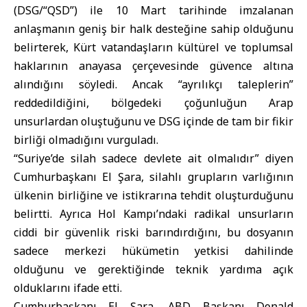
(DSG/“QSD”) ile 10 Mart tarihinde imzalanan
anlaşmanın geniş bir halk desteğine sahip olduğunu
belirterek, Kürt vatandaşların kültürel ve toplumsal
haklarının anayasa çerçevesinde güvence altına
alındığını söyledi. Ancak “ayrılıkçı taleplerin”
reddedildiğini, bölgedeki çoğunluğun Arap
unsurlardan oluştuğunu ve DSG içinde de tam bir fikir
birliği olmadığını vurguladı.
“Suriye’de silah sadece devlete ait olmalıdır” diyen
Cumhurbaşkanı El Şara, silahlı grupların varlığının
ülkenin birliğine ve istikrarına tehdit oluşturduğunu
belirtti. Ayrıca Hol Kampı’ndaki radikal unsurların
ciddi bir güvenlik riski barındırdığını, bu dosyanın
sadece merkezi hükümetin yetkisi dahilinde
olduğunu ve gerektiğinde teknik yardıma açık
olduklarını ifade etti.
Cumhurbaşkanı El Şara, ABD Başkanı Donald