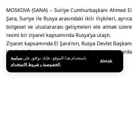
MOSKOVA (SANA) – Suriye Cumhurbaşkanı
Ahmed El
Şara
, Suriye ile Rusya arasındaki ikili ilişkileri, ayrıca
bölgesel ve uluslararası gelişmeleri ele almak üzere
resmi bir ziyaret kapsamında Rusya’ya ulaştı.
Ziyaret kapsamında El Şara’nın, Rusya Devlet Başkanı
Vladimir Putin
ile bir araya gelerek çeşitli konularda
باستخدام هذا الموقع ، فإنك توافق على
سياسة
görüşmelerde bulunması bekleniyor.
Almak
و
الخصوصية
شروط الاستخدام
.
Etiketler:
Ahmed El Şara
Vladimir Putin
Bu haberi paylaş