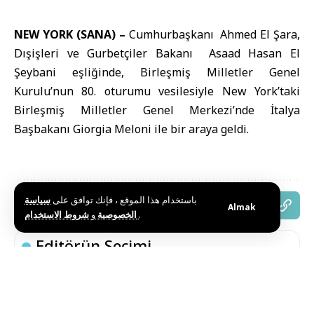
NEW YORK (SANA) –
Cumhurbaşkanı
Ahmed El Şara
,
Dışişleri ve Gurbetçiler Bakanı
Asaad Hasan El
Şeybani
eşliğinde, Birleşmiş Milletler Genel
Kurulu’nun 80. oturumu vesilesiyle New York’taki
Birleşmiş Milletler Genel Merkezi’nde İtalya
Başbakanı
Giorgia Meloni
ile bir araya geldi.
باستخدام هذا الموقع ، فإنك توافق على
سياسة
Bu haberi paylaş
Almak
و
الخصوصية
شروط الاستخدام
.
Editörün Seçimi
Lübnan Cumhurbaşkanı Avn, KİK’in “Egemenlik ve