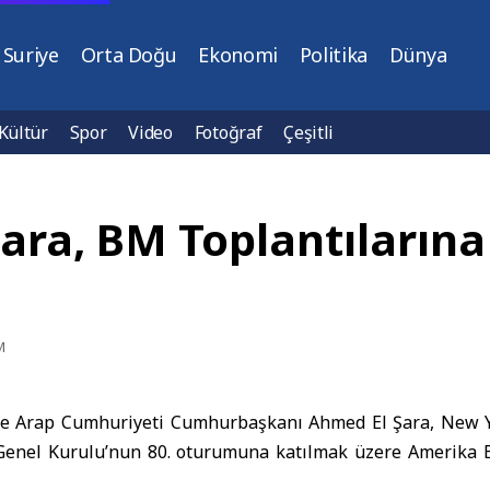
Suriye
Orta Doğu
Ekonomi
Politika
Dünya
Kültür
Spor
Video
Fotoğraf
Çeşitli
ara, BM Toplantılarına
M
ye Arap Cumhuriyeti
Cumhurbaşkanı Ahmed El Şara
, New 
 Genel Kurulu’nun 80. oturumuna katılmak üzere Amerika Bi