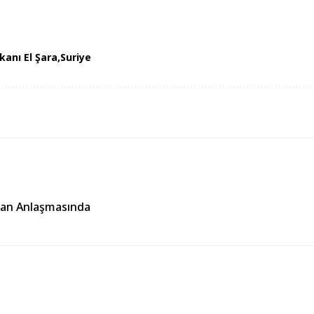
anı El Şara
Suriye
İran Anlaşmasında