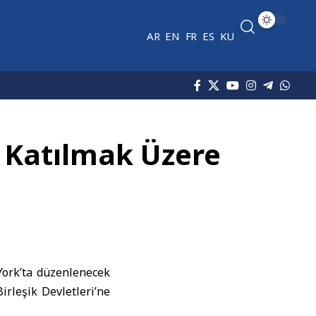
AR
EN
FR
ES
KU
 Katılmak Üzere
York’ta düzenlenecek
rleşik Devletleri’ne