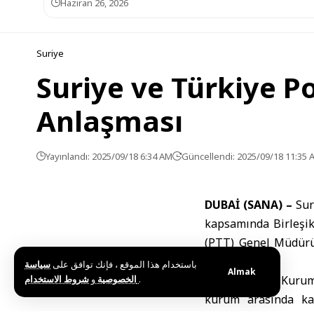
Haziran 26, 2026
Suriye
Suriye ve Türkiye Po
Anlaşması
Yayınlandı: 2025/09/18 6:34 AM
Güncellendi: 2025/09/18 11:35 
DUBAİ (SANA) –
Sur
kapsamında Birleşik
(PTT) Genel Müdürü 
imzaladı.
باستخدام هذا الموقع ، فإنك توافق على
سياسة
Almak
و
الخصوصية
شروط الاستخدام
.
Suriye Posta Kurum
kurum arasında kap