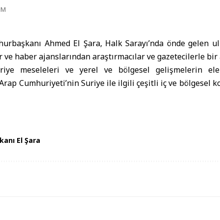
PM
hurbaşkanı
Ahmed El Şara
, Halk Sarayı’nda önde gelen
ul
 ve haber ajanslarından araştırmacılar ve gazetecilerle bir 
iye meseleleri ve yerel ve bölgesel gelişmelerin ele 
Arap Cumhuriyeti’nin Suriye ile ilgili çeşitli iç ve bölgese
anı El Şara