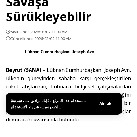
Savaşa
Sürükleyebilir
Yayınlandı: 2026/03/02 11:00 AM
Güncellendi: 2026/03/02 11:00 AM
Lübnan Cumhurbaşkanı Joseph Avn
Beyrut (SANA) –
Lübnan Cumhurbaşkanı
Joseph Avn
,
ülkenin güneyinden sabaha karşı gerçekleştirilen
roket atışlarının, Lübnan’ı bölgesel çatışmalardan
uzak tutma yönündeki devlet çabalarını tehdit ettiğini
باستخدام هذا الموقع ، فإنك توافق على
سياسة
belirterek, ülkenin tarafı olmadığı savaşlar için bir
Almak
و
الخصوصية
شروط الاستخدام
.
platform haline getirilmesinin ağır sonuçlar
doğuracağı uyarısında bulundu.
Avn, yaptığı açıklamada, söz konusu eylemlerin