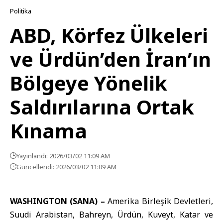
Politika
ABD, Körfez Ülkeleri
ve Ürdün’den İran’ın
Bölgeye Yönelik
Saldırılarına Ortak
Kınama
Yayınlandı: 2026/03/02 11:09 AM
Güncellendi: 2026/03/02 11:09 AM
WASHINGTON (SANA) –
Amerika Birleşik Devletleri
,
Suudi Arabistan
,
Bahreyn
,
Ürdün
,
Kuveyt
,
Katar
ve