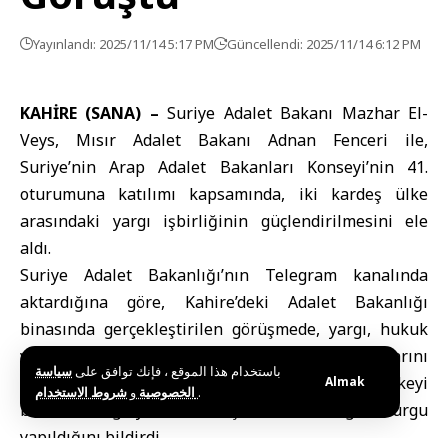
Yayınlandı: 2025/11/14 5:17 PM
Güncellendi: 2025/11/14 6:12 PM
KAHİRE (SANA) –
Suriye Adalet Bakanı
Mazhar El-
Veys,
Mısır Adalet Bakanı
Adnan Fenceri ile,
Suriye’nin Arap Adalet Bakanları Konseyi’nin 41.
oturumuna katılımı kapsamında, iki kardeş ülke
arasındaki yargı işbirliğinin güçlendirilmesini ele
aldı.
Suriye Adalet Bakanlığı
’nın Telegram kanalında
aktardığına göre, Kahire’deki Adalet Bakanlığı
binasında gerçekleştirilen görüşmede, yargı, hukuk
ve mevzuat alanlarında ortak Arap çabalarını
باستخدام هذا الموقع ، فإنك توافق على
سياسة
destekleme yollarının ele alındığını ve iki ülkeyi
Almak
و
الخصوصية
شروط الاستخدام
.
birbirine bağlayan tarihi ilişkilerin derinliğine vurgu
yapıldığını bildirdi.