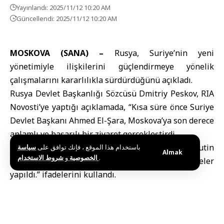
Yayınlandı: 2025/11/12 10:20 AM
Güncellendi: 2025/11/12 10:20 AM
MOSKOVA (SANA) –
Rusya
, Suriye’nin yeni
yönetimiyle ilişkilerini güçlendirmeye yönelik
çalışmalarını kararlılıkla sürdürdüğünü açıkladı.
Rusya Devlet Başkanlığı Sözcüsü
Dmitriy Peskov, RIA
Novosti’ye yaptığı açıklamada, “Kısa süre önce Suriye
Devlet Başkanı Ahmed El-Şara, Moskova’ya son derece
anlamlı ve başarılı bir ziyaret gerçekleştirdi.
Bu ziyaret kapsamında Devlet Başkanı Vladimir Putin
باستخدام هذا الموقع ، فإنك توافق على
سياسة
Almak
و
الخصوصية
شروط الاستخدام
.
ile iki ülke ilişkilerine dair kapsamlı görüşmeler
yapıldı.” ifadelerini kullandı.
Peskov, Rusya’nın Suriye ile ikili ilişkilerin “bağımsız
ve dengeli bir biçimde gelişmeye devam etmesini
umduğunu” belirtti.