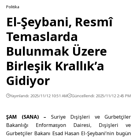
Politika
El-Şeybani, Resmî
Temaslarda
Bulunmak Üzere
Birleşik Krallık’a
Gidiyor
Yayınlandı: 2025/11/12 10:51 AM
Güncellendi: 2025/11/12 2:45 PM
ŞAM (SANA) –
Suriye Dışişleri ve Gurbetçiler
Bakanlığı
Enformasyon Dairesi,
Dışişleri ve
Gurbetçiler Bakanı
Esad Hasan El-Şeybani
’nin bugün