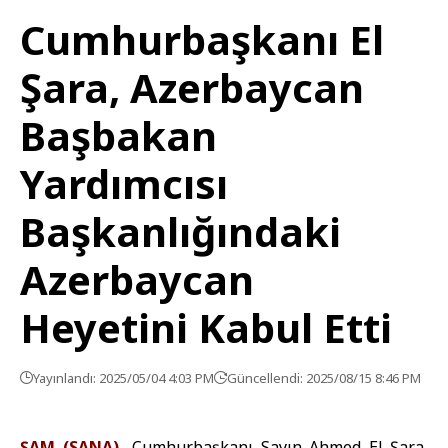
Cumhurbaşkanı El
Şara, Azerbaycan
Başbakan
Yardımcısı
Başkanlığındaki
Azerbaycan
Heyetini Kabul Etti
Yayınlandı: 2025/05/04 4:03 PM
Güncellendi: 2025/08/15 8:46 PM
ŞAM (SANA)-
Cumhurbaşkanı Sayın Ahmed El Şara,