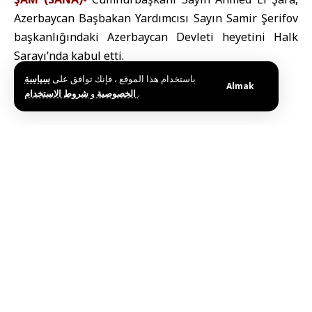
Azerbaycan Başbakan Yardımcısı Sayın Samir Şerifov
başkanlığındaki Azerbaycan Devleti heyetini Halk
Sarayı’nda kabul etti.
باستخدام هذا الموقع ، فإنك توافق على
سياسة
Almak
و
الخصوصية
شروط الاستخدام
.
Bu haberi paylaş
Editörün Seçimi
Suriye ve Dünya Meteoroloji Örgütü Arasında
İşbirliği Görüşmesi
Haziran 25, 2026