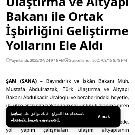
Ulaştırma ve Altyapı
Bakanı ile Ortak
İşbirliğini Geliştirme
Yollarını Ele Aldı
Yayınlandı: 2025/04/24 9:16 AM
Güncellendi: 2025/08/15 8:48 PM
ŞAM (SANA) –
Bayındırlık ve İskân Bakanı Müh.
Mustafa Abdulrazzak, Türk Ulaştırma ve Altyapı
Bakanı Abdulkadir Uraloğlu ve beraberindeki heyetle,
iki ülke arasında bakanlığın sorumluluk alanına giren
konularda iş birliğini geliştirme yollarını görüştü.
باستخدام هذا الموقع ، فإنك توافق على
سياسة
Almak
و
الخصوصية
شروط الاستخدام
.
Şam’daki bakanlık binasında gerçekleşen görüşmede,
yol yapım çalışmaları, ulaşım altyapısının