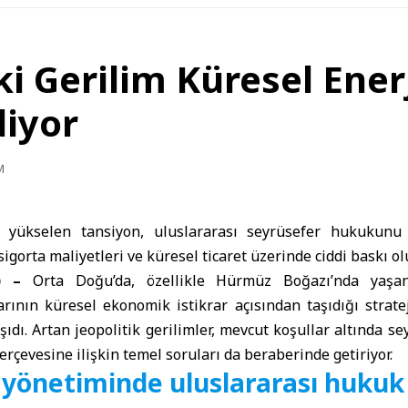
 Gerilim Küresel Enerj
iyor
M
yükselen tansiyon, uluslararası seyrüsefer hukukunu
 sigorta maliyetleri ve küresel ticaret üzerinde ciddi baskı ol
A) –
Orta Doğu
’da, özellikle
Hürmüz Boğazı
’nda yaşa
larının küresel ekonomik istikrar açısından taşıdığı strat
dı. Artan jeopolitik gerilimler, mevcut koşullar altında s
erçevesine ilişkin temel soruları da beraberinde getiriyor.
 yönetiminde uluslararası hukuk 