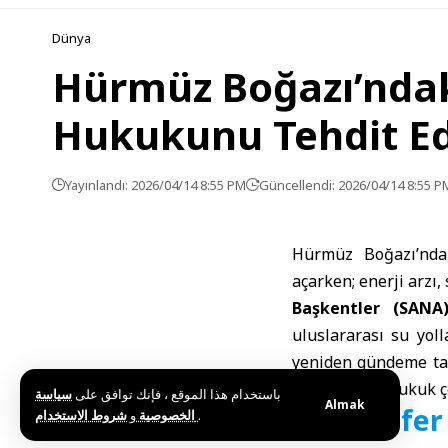
Dünya
Hürmüz Boğazı’ndaki
Hukukunu Tehdit Ed
Yayınlandı: 2026/04/14 8:55 PM
Güncellendi: 2026/04/14 8:55 P
Hürmüz Boğazı’nda 
açarken; enerji arzı,
Başkentler (SAN
uluslararası su yol
yeniden gündeme taşı
uluslararası hukuk ç
باستخدام هذا الموقع ، فإنك توافق على
سياسة
Almak
Seyrüsefer
و
الخصوصية
شروط الاستخدام
.