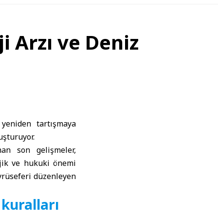
i Arzı ve Deniz
 yeniden tartışmaya
uşturuyor.
nan son gelişmeler,
ejik ve hukuki önemi
eyrüseferi düzenleyen
kuralları