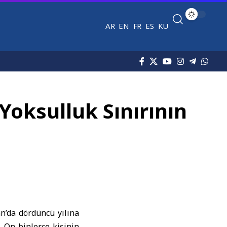
AR
EN
FR
ES
KU
Yoksulluk Sınırının
n’da dördüncü yılına
 On binlerce kişinin