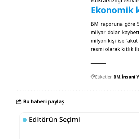
istikrarsızlığı tetik
Ekonomik ka
BM raporuna göre Su
milyar dolar kaybett
milyon kişi ise “akut
resmi olarak kıtlık i
Etiketler:
BM
İnsani 
Bu haberi paylaş
Editörün Seçimi