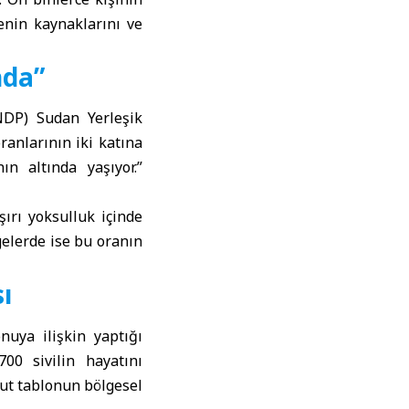
kenin kaynaklarını ve
nda”
NDP) Sudan Yerleşik
anlarının iki katına
ın altında yaşıyor.”
ırı yoksulluk içinde
elerde ise bu oranın
sı
uya ilişkin yaptığı
00 sivilin hayatını
cut tablonun bölgesel