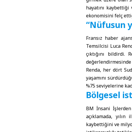
hayatını kaybettiği 
ekonomisini felç etti
“Nüfusun yü
Fransız haber ajan
Temsilcisi Luca Ren
çıktığını bildirdi.
değerlendirmesinde
Renda, her dört Sud
yaşamını sürdürdüğü
%75 seviyelerine kad
Bölgesel ist
BM İnsani İşlerden
açıklamada, yılın 
kaybettiğini ve mily