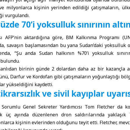
ve milyonlarca kişinin yerinden edildiği çatışmaların, ül
ği vurgulandı.
zde 70’i yoksulluk sınırının altı
sı AFP’nin aktardığına göre, BM Kalkınma Programı (U
da, savaşın başlamasından bu yana Sudan’daki yoksulluk or
 Renda, “Şu anda Sudan halkının %70’i yoksulluk sınırın
 bulundu.
anlıdan birinin günde 2 dolardan daha az bir kazançla aş
nü, Darfur ve Kordofan gibi çatışmaların yoğunlaştığı bölg
ar yükseldiğini kaydetti.
ikrarsızlık ve sivil kayıplar uyarı
 Sorumlu Genel Sekreter Yardımcısı Tom Fletcher da kon
ilk üç ayında düzenlenen dron saldırılarında yaklaşık 7
onlarca kişinin evlerinden olduğunu teyit etti. Fletcher, mev