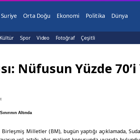
Suriye
Orta Doğu
Ekonomi
Politika
Dünya
Kültür
Spor
Video
Fotoğraf
Çeşitli
ı: Nüfusun Yüzde 70’i 
M
ınırının Altında
–
Birleşmiş Milletler (
BM
), bugün yaptığı açıklamada, Suda
avaşın yol açtığı ağır maliyet konusunda uyarıda bulundu.