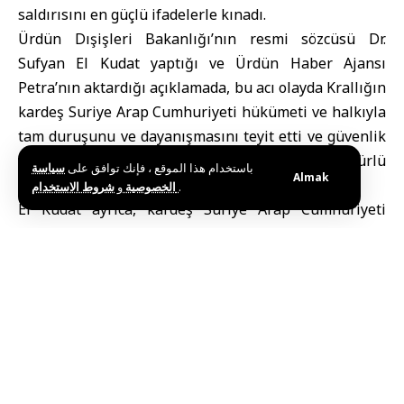
saldırısını en güçlü ifadelerle kınadı.
Ürdün Dışişleri Bakanlığı’nın resmi sözcüsü Dr.
Sufyan El Kudat yaptığı ve Ürdün Haber Ajansı
Petra’nın aktardığı açıklamada, bu acı olayda Krallığın
kardeş Suriye Arap Cumhuriyeti hükümeti ve halkıyla
tam duruşunu ve dayanışmasını teyit etti ve güvenlik
ve istikrarı istikrarsızlaştırmayı amaçlayan her türlü
باستخدام هذا الموقع ، فإنك توافق على
سياسة
Almak
şiddet ve terörizmi reddettiğini belirtti.
و
الخصوصية
شروط الاستخدام
.
El Kudat ayrıca, kardeş Suriye Arap Cumhuriyeti
hükümetine, halkına ve mağdurların ailelerine içten
taziyelerini ileterek, yaralılara acil şifalar dilediler.
Bu haberi paylaş
Editörün Seçimi