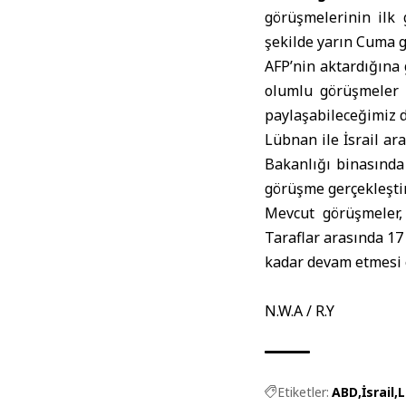
görüşmelerinin ilk 
şekilde yarın Cuma g
AFP’nin aktardığına 
olumlu görüşmeler g
paylaşabileceğimiz d
Lübnan ile İsrail a
Bakanlığı binasında
görüşme gerçekleştir
Mevcut görüşmeler, 
Taraflar arasında 17
kadar devam etmesi 
N.W.A / R.Y
Etiketler:
ABD
İsrail
L