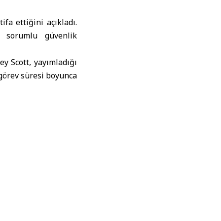
fa ettiğini açıkladı.
n sorumlu güvenlik
y Scott, yayımladığı
 görev süresi boyunca
 değişikliğin parçası
erine yeni bir isim
rütbesi düşürüldü.
a bu ay içerisinde