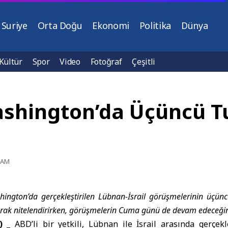
Suriye
Orta Doğu
Ekonomi
Politika
Dünya
Kültür
Spor
Video
Fotoğraf
Çeşitli
Washington’da Üçüncü 
2 AM
ashington’da gerçekleştirilen Lübnan-İsrail görüşmelerinin üçü
larak nitelendirirken, görüşmelerin Cuma günü de devam edeceğini
) _
ABD’li bir yetkili,
Lübnan
ile
İsrail
arasında gerçekl