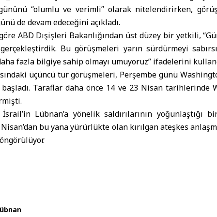
gününü “olumlu ve verimli” olarak nitelendirirken, görü
ünü de devam edeceğini açıkladı.
göre ABD Dışişleri Bakanlığından üst düzey bir yetkili, “G
erçekleştirdik. Bu görüşmeleri yarın sürdürmeyi sabırsı
aha fazla bilgiye sahip olmayı umuyoruz” ifadelerini kullan
rasındaki üçüncü tur görüşmeleri, Perşembe günü Washingto
 başladı. Taraflar daha önce 14 ve 23 Nisan tarihlerinde W
mişti.
İsrail’in Lübnan’a yönelik saldırılarının yoğunlaştığı bi
 Nisan’dan bu yana yürürlükte olan kırılgan ateşkes anlaşm
öngörülüyor.
übnan