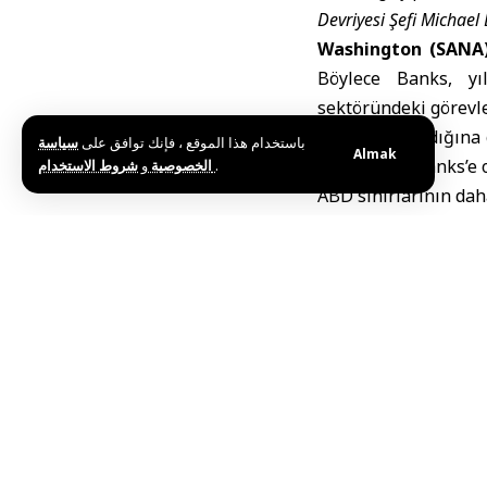
Devriyesi Şefi Michael 
Washington (SANA)
Böylece Banks, yı
sektöründeki görevler
AFP’nin aktardığına
باستخدام هذا الموقع ، فإنك توافق على
سياسة
Almak
açıklamada Banks’e o
و
الخصوصية
شروط الاستخدام
.
ABD sınırlarının daha
Söz konusu istifa, İ
olarak değerlendir
atanırken, Gümrük
Göçmenlik ve Gümr
görevinden ayrılmayı
N.W.A / R.Y
Etiketler:
ABD
ABD Sın