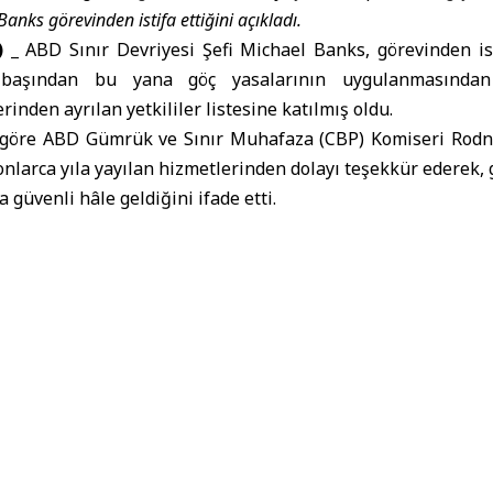
Banks görevinden istifa ettiğini açıkladı.
 _
ABD Sınır Devriyesi Şefi
Michael Banks, görevinden isti
lbaşından bu yana göç yasalarının uygulanmasında
inden ayrılan yetkililer listesine katılmış oldu.
 göre ABD Gümrük ve Sınır Muhafaza (CBP) Komiseri Rodne
nlarca yıla yayılan hizmetlerinden dolayı teşekkür ederek,
 güvenli hâle geldiğini ifade etti.
ç Güvenlik Bakanlığı bünyesinde gerçekleştirilen bir dizi
iliyor. Mart ayında İç Güvenlik Bakanı Kristi Noem’in y
 ve Sınır Koruma Kurumu’nda üst düzey bir komutanın 
ük Muhafaza Dairesi’nin vekil direktörü Todd Lyons d
 planladığını duyurdu.
ır Devriyesi Şefi