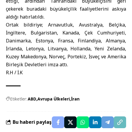
ettiği, ardından Tahran’daki büyükelçisini geri
çekerek buradaki büyükelçilik faaliyetlerini askıya
aldığı hatırlatıldı.
Ortak bildiriye; Arnavutluk, Avustralya, Belçika,
İngiltere, Bulgaristan, Kanada, Çek Cumhuriyeti,
Danimarka, Estonya, Fransa, Finlandiya, Almanya,
İrlanda, Letonya, Litvanya, Hollanda, Yeni Zelanda,
Kuzey Makedonya, Norveç, Portekiz, İsveç ve Amerika
Birleşik Devletleri imza attı.
R.H / İ.K
Etiketler:
ABD
Avrupa Ülkeleri
İran
Bu haberi paylaş