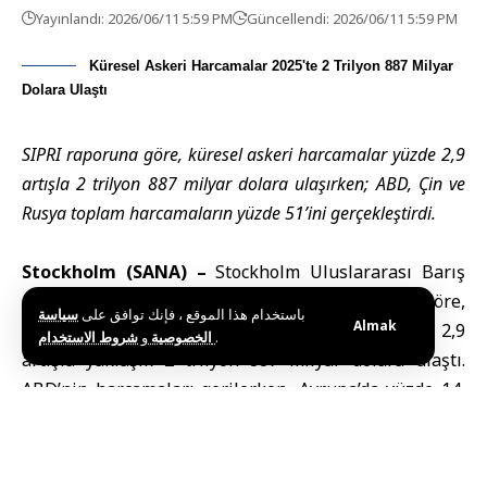
Yayınlandı: 2026/06/11 5:59 PM
Güncellendi: 2026/06/11 5:59 PM
Küresel Askeri Harcamalar 2025'te 2 Trilyon 887 Milyar
Dolara Ulaştı
SIPRI raporuna göre, küresel askeri harcamalar yüzde 2,9
artışla 2 trilyon 887 milyar dolara ulaşırken; ABD, Çin ve
Rusya toplam harcamaların yüzde 51’ini gerçekleştirdi.
Stockholm (SANA) –
Stockholm Uluslararası Barış
Araştırmaları Enstitüsü (SIPRI) verilerine göre,
باستخدام هذا الموقع ، فإنك توافق على
سياسة
Almak
küresel askeri harcamalar 2025 yılında yüzde 2,9
و
الخصوصية
شروط الاستخدام
.
artışla yaklaşık 2 trilyon 887 milyar dolara ulaştı.
ABD’nin harcamaları gerilerken, Avrupa’da yüzde 14,
Asya ve Okyanusya’da yüzde 8,1 artış yaşandı. ABD,
Çin ve Rusya’nın toplam harcaması 1 trilyon 480
milyar dolarla küresel bütçenin yüzde 51’ini