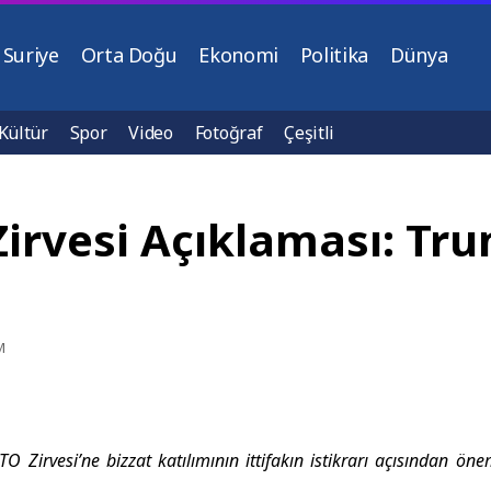
Suriye
Orta Doğu
Ekonomi
Politika
Dünya
Kültür
Spor
Video
Fotoğraf
Çeşitli
rvesi Açıklaması: Trum
M
O Zirvesi’ne bizzat katılımının ittifakın istikrarı açısından ön