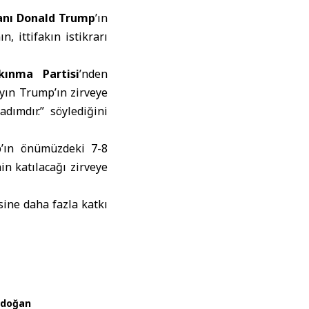
anı Donald Trump
’ın
ın, ittifakın istikrarı
kınma Partisi
’nden
yın Trump’ın zirveye
dımdır.” söylediğini
p’ın önümüzdeki 7-8
n katılacağı zirveye
ine daha fazla katkı
rdoğan