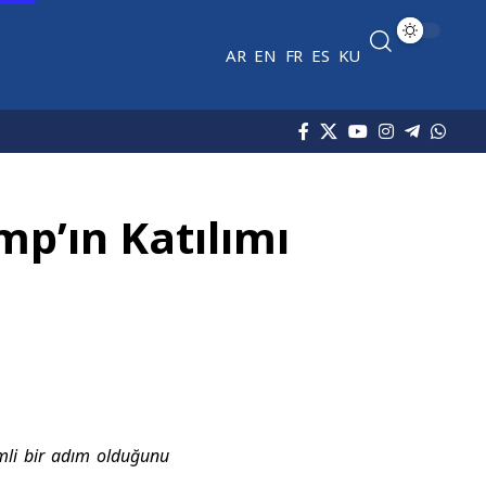
AR
EN
FR
ES
KU
p’ın Katılımı
emli bir adım olduğunu