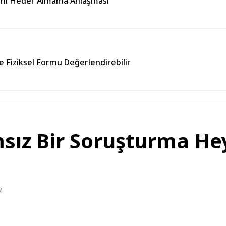
rini Hedef Almama Anlaşması
e Fiziksel Formu Değerlendirebilir
sız Bir Soruşturma He
M