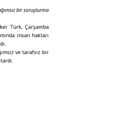
ağımsız bir soruşturma
ker Türk, Çarşamba
amında insan hakları
dı.
msız ve tarafsız bir
tardı.
lendiği iddia edilen
 delil toplamak üzere
na İsrail’in Lübnan’a
seldiğini bildirdi.
ri
, Lübnan’daki bazı
malara yol açarken,
or.