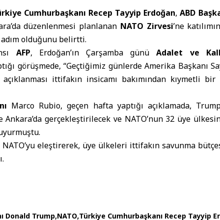
ürkiye Cumhurbaşkanı Recep Tayyip Erdoğan
,
ABD Başk
ara’da düzenlenmesi planlanan
NATO Zirvesi
’ne katılımın
 adım olduğunu belirtti.
ansı
AFP
, Erdoğan’ın Çarşamba günü
Adalet ve Kal
yaptığı görüşmede, “Geçtiğimiz günlerde Amerika Başkanı Sa
n açıklanması ittifakın insicamı bakımından kıymetli bir a
nı
Marco Rubio, geçen hafta yaptığı açıklamada, Trum
 Ankara’da gerçekleştirilecek ve NATO’nun 32 üye ülkesini
duyurmuştu.
NATO’yu eleştirerek, üye ülkeleri ittifakın savunma bütçes
ı.
ı Donald Trump
NATO
Türkiye Cumhurbaşkanı Recep Tayyip E