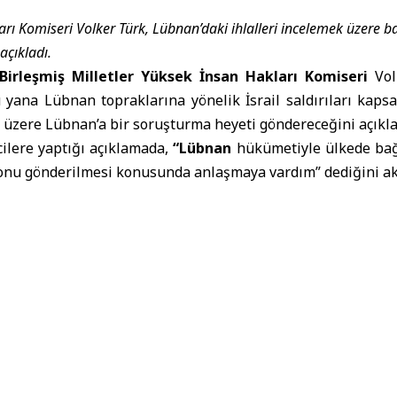
rı Komiseri Volker Türk, Lübnan’daki ihlalleri incelemek üzere b
açıkladı.
Birleşmiş Milletler Yüksek İnsan Hakları Komiseri
Vol
 yana Lübnan topraklarına yönelik İsrail saldırıları kaps
k üzere Lübnan’a bir soruşturma heyeti göndereceğini açıkla
cilere yaptığı açıklamada,
“
Lübnan
hükümetiyle ülkede bağı
nu gönderilmesi konusunda anlaşmaya vardım” dediğini ak
t’tan bu yana İsrail ve
Hizbullah milisleri
tarafından iş
akları hukuku ve insancıl hukuk ihlalleri ile ilgili bilgi ve
ip görevlendireceğini ifade etti.
nlığı
, dün Salı günü yaptığı açıklamada, 2 Mart’tan bu ya
rında ölü sayısının 3.666’ya, yaralı sayısının ise 11.321’e yük
na ilan edilen ateşkesin ardından bile
İsrail İşgal güçle
aldırılarını sürdürmekte; bu saldırılar ölü ve yaralan
yü boşaltmaları için uyarmaya ve evleri yıkmaya devam ediy