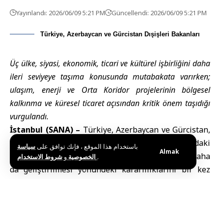
Yayınlandı: 2026/06/09 5:21 PM
Güncellendi: 2026/06/09 5:21 PM
Türkiye, Azerbaycan ve Gürcistan Dışişleri Bakanları
Üç ülke, siyasi, ekonomik, ticari ve kültürel işbirliğini daha
ileri seviyeye taşıma konusunda mutabakata varırken;
ulaşım, enerji ve Orta Koridor projelerinin bölgesel
kalkınma ve küresel ticaret açısından kritik önem taşıdığı
vurgulandı.
İstanbul (SANA) –
Türkiye, Azerbaycan ve Gürcistan,
siyasi, ekonomik, kültürel ve ticari alanlardaki
باستخدام هذا الموقع ، فإنك توافق على
سياسة
Almak
işbirliğinin güçlendirilmesi ve farklı sektörlerde daha
و
الخصوصية
شروط الاستخدام
.
da geliştirilmesi yönündeki kararlılıklarını bir kez
daha teyit etti.
Türkiye Dışişleri Bakanı
Hakan Fidan,
Azerbaycan
Dışişleri Bakanı
Ceyhun Bayramov ve
Gürcistan