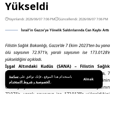
Yükseldi
Yayınlandı: 2026/06/07 7:06 PM
Güncellendi: 2026/06/07 7:06 PM
İsrail’in Gazze’ye Yönelik Saldırılarında Can Kaybı Arttı
Filistin Sağlık Bakanlığı, Gazze’de 7 Ekim 2023’ten bu yana
ölü sayısının 72.971’e, yaralı sayısının ise 173.0128’e
yükseldiğini açıkladı.
İşgal Altındaki Kudüs (SANA) –
Filistin Sağlık
Bakanlığı
, bugün Pazar günü yaptığı açıklamada, 7
باستخدام هذا الموقع ، فإنك توافق على
سياسة
Almak
Ekim 2023’ten bu yana
İsrail işgal güçleri
nin
و
الخصوصية
شروط الاستخدام
.
Gazze’ye yönelik saldırıları sonucunda ölü sayısının
72.971’e, yaralı sayısının ise 173.0128’e yükseldiğini
bildirdi.
Filistin haber ajansı
“WAFA”nın
Gazze Şeridi
’ndeki
tıbbi kaynaklara dayandırdığı haberine göre,