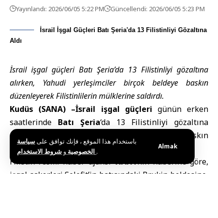
Yayınlandı: 2026/06/05 5:22 PM
Güncellendi: 2026/06/05 5:23 PM
İsrail İşgal Güçleri Batı Şeria'da 13 Filistinliyi Gözaltına
Aldı
İsrail işgal güçleri Batı Şeria’da 13 Filistinliyi gözaltına
alırken, Yahudi yerleşimciler birçok beldeye baskın
düzenleyerek Filistinlilerin mülklerine saldırdı.
Kudüs (SANA) –
İsrail işgal güçleri
günün erken
saatlerinde
Batı Şeria
‘da 13 Filistinliyi gözaltına
alırken, Yahudi yerleşimciler de birçok beldeye baskın
باستخدام هذا الموقع ، فإنك توافق على
سياسة
Almak
düzenleyerek Filistinlilerin mülklerine saldırdı.
و
الخصوصية
شروط الاستخدام
.
Filistin resmi haber ajansı
WAFA
‘nın haberine göre,
işgal askerleri Selefit’in batısındaki Brukin beldesine,
Nablus’taki Balata ve Asker El-Cedid mülteci kampları
ile kentin doğu bölgesi ve el-Mesakin eş-Şabiye
mahallesine ve El Halil’deki El-Zahiriye beldesine