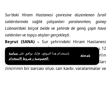
Sur’daki Hiram Hastanesi çevresine düzenlenen İsrail
saldırılarında sağlık çalışanları yaralanırken, güney
Lübnan’daki birçok belde ve şehirde de geniş çaplı hava
saldırıları ve topçu atışları gerçekleşti.
Beyrut (SANA) –
Sur şehrindeki Hiram Hastanesi
çevresine düzenlenen İsrail hava saldırısı sonucu 12
باستخدام هذا الموقع ، فإنك توافق على
سياسة
hastane çalışanı yaralandı. Saldırı, güney
Lübnan
’ın
Almak
و
الخصوصية
شروط الاستخدام
.
geniş bölgelerini hedef alan yoğun hava saldırıları
zincirinin bir parçası olup, can kaybı, yaralanmalar ve
ciddi maddi hasara yol açtı.
Hiram Hastanesi başhekimi Salman Eidibi,
Lübnan
Ulusal Haber Ajansı
’na yaptığı açıklamada, saldırı
nedeniyle hastane personelinin cam ve molozların
sıçraması sonucu hafif yaralandığını belirtti.
Eidibi, ayrıca binanın pencere ve kapılarında hasar