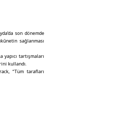
eyda’da son dönemde
ükûnetin sağlanması
a yapıcı tartışmaları
ini kullandı.
rack, “Tüm tarafları
 sağlıklı bir şekilde
k, “Tüm taraflarla
ün erken saatlerde
 edildiğini duyurdu.
ndıktan sonra şehrin