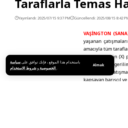
Taraflarla Temas Ha
Yayınlandı: 2025/07/15 9:37 PM
Güncellendi: 2025/08/15 8:42 P
VAŞİNGTON (SANA
yaşanan çatışmalar
amacıyla tüm tarafla
Barrack, bugün (X) p
باستخدام هذا الموقع ، فإنك توافق على
سياسة
sürdürmek ve gerilim
Almak
و
الخصوصية
شروط الاستخدام
.
Ayrıca, son çatışma
kapsayan barışçıl ve
Dezenformasyon, ilet
entegre edilmesin
doğrudan, aktif ve ya
Öte yandan, Suriy
Süveyda’daki tüm ça
Süveyda’nın ileri g