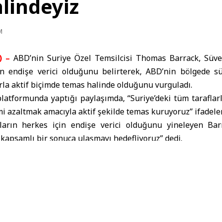
lindeyiz
M
) –
ABD’nin Suriye Özel Temsilcisi Thomas Barrack, Süv
ın endişe verici olduğunu belirterek, ABD’nin bölgede s
rla aktif biçimde temas halinde olduğunu vurguladı.
latformunda yaptığı paylaşımda, “Suriye’deki tüm taraflarl
i azaltmak amacıyla aktif şekilde temas kuruyoruz” ifadeler
ların herkes için endişe verici olduğunu yineleyen Bar
 kapsamlı bir sonuca ulaşmayı hedefliyoruz” dedi.
işim eksikliği ve bilgi kirliliğinin, tarafların çıkarlarının
in önündeki en büyük engel olduğunu kaydeden Barrac
pıcı diyaloglar yürütüyoruz” ifadelere yer vardi.
e Savunma Bakanı Tümgeneral Murhaf Ebu Kasra, bug
tışmaların durdurulmasına yönelik tam bir ateşkes ilan
elenleriyle varılan anlaşma doğrultusunda, güvenlik sağla