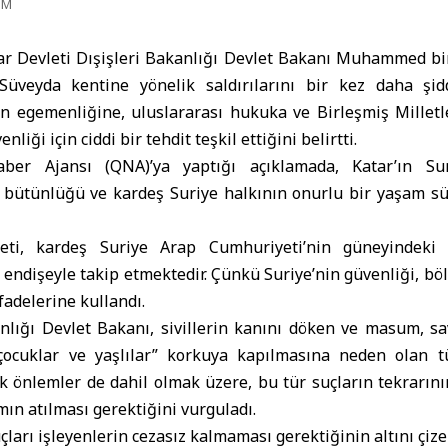
PM
r Devleti Dışişleri Bakanlığı Devlet Bakanı Muhammed bin 
n Süveyda kentine yönelik saldırılarını bir kez daha şi
nin egemenliğine, uluslararası hukuka ve Birleşmiş Millet
nliği için ciddi bir tehdit teşkil ettiğini belirtti.
aber Ajansı (QNA)’ya yaptığı açıklamada, Katar’ın Sur
k bütünlüğü ve kardeş Suriye halkının onurlu bir yaşam s
leti, kardeş Suriye Arap Cumhuriyeti’nin güneyindeki
r endişeyle takip etmektedir. Çünkü Suriye’nin güvenliği, b
fadelerine kullandı.
anlığı Devlet Bakanı, sivillerin kanını döken ve masum, s
, çocuklar ve yaşlılar” korkuya kapılmasına neden olan 
k önlemler de dahil olmak üzere, bu tür suçların tekrarın
mın atılması gerektiğini vurguladı.
ları işleyenlerin cezasız kalmaması gerektiğinin altını çize