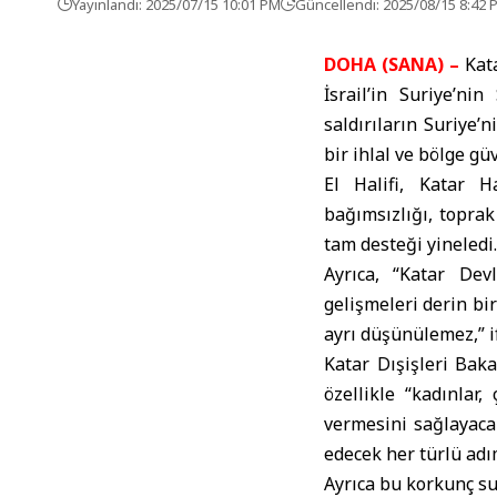
Yayınlandı: 2025/07/15 10:01 PM
Güncellendi: 2025/08/15 8:42 
DOHA (SANA) –
Kata
İsrail’in Suriye’ni
saldırıların Suriye’
bir ihlal ve bölge güve
El Halifi, Katar H
bağımsızlığı, topra
tam desteği yineledi.
Ayrıca, “Katar Dev
gelişmeleri derin bi
ayrı düşünülemez,” i
Katar Dışişleri Bak
özellikle “kadınlar
vermesini sağlayaca
edecek her türlü adı
Ayrıca bu korkunç suç