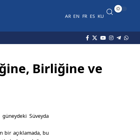
AR
EN
FR
ES
KU
ine, Birliğine ve
n güneydeki Süveyda
n bir açıklamada, bu