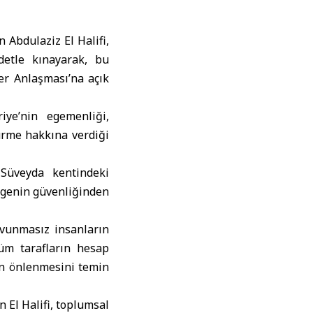
Abdulaziz El Halifi,
ddetle kınayarak, bu
ler Anlaşması’na açık
iye’nin egemenliği,
ürme hakkına verdiği
 Süveyda kentindeki
ölgenin güvenliğinden
avunmasız insanların
tüm tarafların hesap
ın önlenmesini temin
n El Halifi, toplumsal