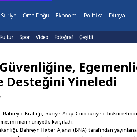
Suriye
Orta Doğu
Ekonomi
Politika
Dünya
Kültür
Spor
Video
Fotoğraf
Çeşitli
 Güvenliğine, Egemenliğ
 Desteğini Yineledi
M
–
Bahreyn Krallığı, Suriye Arap Cumhuriyeti hükümetini
etmesini memnuniyetle karşıladı.
akanlığı, Bahreyn Haber Ajansı (BNA) tarafından yayınlana