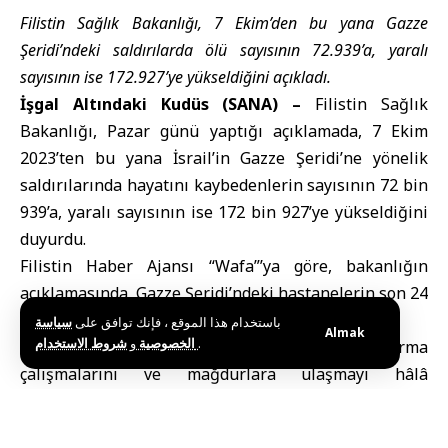
Filistin Sağlık Bakanlığı, 7 Ekim’den bu yana Gazze
Şeridi’ndeki saldırılarda ölü sayısının 72.939’a, yaralı
sayısının ise 172.927’ye yükseldiğini açıkladı.
İşgal Altındaki Kudüs (SANA) –
Filistin Sağlık
Bakanlığı
, Pazar günü yaptığı açıklamada, 7 Ekim
2023’ten bu yana İsrail’in
Gazze Şeridi
’ne yönelik
saldırılarında hayatını kaybedenlerin sayısının 72 bin
939’a, yaralı sayısının ise 172 bin 927’ye yükseldiğini
duyurdu.
Filistin Haber Ajansı
“Wafa”’ya göre, bakanlığın
açıklamasında, Gazze Şeridi’ndeki hastanelerin son 24
saat içinde 1 ölü ve 8 yaralı kabul ettiği belirtildi.
باستخدام هذا الموقع ، فإنك توافق على
سياسة
Almak
و
الخصوصية
شروط الاستخدام
.
Açıklamada, zorlu saha koşullarının kurtarma
çalışmalarını ve mağdurlara ulaşmayı hâlâ
engellediği vurgulandı.
Bakanlık, bazı mağdurların hâlâ yıkılan binaların