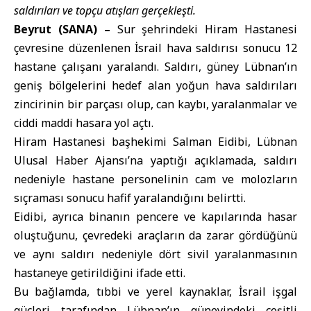
saldırıları ve topçu atışları gerçekleşti.
Beyrut (SANA) –
Sur şehrindeki Hiram Hastanesi
çevresine düzenlenen İsrail hava saldırısı sonucu 12
hastane çalışanı yaralandı. Saldırı, güney
Lübnan
’ın
geniş bölgelerini hedef alan yoğun hava saldırıları
zincirinin bir parçası olup, can kaybı, yaralanmalar ve
ciddi maddi hasara yol açtı.
Hiram Hastanesi başhekimi Salman Eidibi,
Lübnan
Ulusal Haber Ajansı
’na yaptığı açıklamada, saldırı
nedeniyle hastane personelinin cam ve molozların
sıçraması sonucu hafif yaralandığını belirtti.
Eidibi, ayrıca binanın pencere ve kapılarında hasar
oluştuğunu, çevredeki araçların da zarar gördüğünü
ve aynı saldırı nedeniyle dört sivil yaralanmasının
hastaneye getirildiğini ifade etti.
Bu bağlamda, tıbbi ve yerel kaynaklar,
İsrail işgal
güçleri
tarafından Lübnan’ın güneyindeki çeşitli