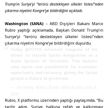
Trump’ın Suriye’yi “terörü destekleyen ülkeler listesi”nden
çıkarma niyetini Kongre’ye bildirdiğini açıkladı.
Washington (SANA)
–
ABD Dışişleri Bakanı
Marco
Rubio yaptığı açıklamada, Başkan Donald Trump’ın
Suriye’yi “terörü destekleyen ülkeler listesi”nden
çıkarma niyetini Kongre’ye bildirdiğini duyurdu.
Today
@POTUS
informed Congress of his
intent to rescind Syria’s designation as a
State Sponsor of Terrorism. This historic
step opens new possibilities for economic
opportunity and recovery, giving the Syrian
people a chance at greatness.
— Secretary Marco Rubio (@SecRubio)
July 8,
2026
Rubio, X platformu üzerinden yaptığı paylaşımda, “Bu
tarihi adım, Suriye halkına refah ve kalkınmayı