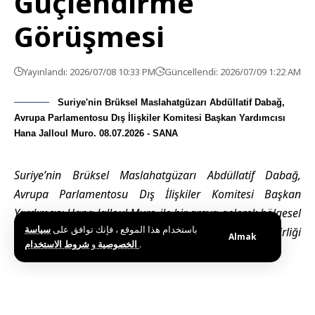
Güçlendirme
Görüşmesi
Yayınlandı: 2026/07/08 10:33 PM
Güncellendi: 2026/07/09 1:22 AM
Suriye'nin Brüksel Maslahatgüzarı Abdüllatif Dabağ,
Avrupa Parlamentosu Dış İlişkiler Komitesi Başkan Yardımcısı
Hana Jalloul Muro. 08.07.2026 - SANA
Suriye’nin Brüksel Maslahatgüzarı Abdüllatif Dabağ,
Avrupa Parlamentosu Dış İlişkiler Komitesi Başkan
Yardımcısı Hana Jalloul Muro ile bir araya gelerek bölgesel
باستخدام هذا الموقع ، فإنك توافق على
سياسة
ve uluslararası gelişmeler ile iki taraf arasındaki işbirliği
Almak
و
الخصوصية
شروط الاستخدام
.
imkanlarını ele aldı.
Brüksel (SANA)
– Suriye’nin Brüksel Maslahatgüzarı
Abdüllatif Dabağ, Avrupa Parlamentosu (AP) Dış